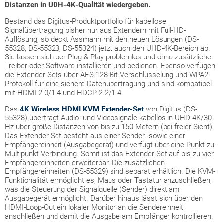
Distanzen in UDH-4K-Qualität wiedergeben.
Bestand das Digitus-Produktportfolio für kabellose
Signalübertragung bisher nur aus Extendern mit Full-HD-
Auflösung, so deckt Assmann mit den neuen Lösungen (DS-
55328, DS-55323, DS-55324) jetzt auch den UHD-4K-Bereich ab.
Sie lassen sich per Plug & Play problemlos und ohne zusätzliche
Treiber oder Software installieren und bedienen. Ebenso verfügen
die Extender-Sets über AES 128-Bit-Verschlüsselung und WPA2-
Protokoll für eine sichere Datenübertragung und sind kompatibel
mit HDMI 2.0/1.4 und HDCP 2.2/1.4.
Das
4K Wireless HDMI KVM Extender-Set
von Digitus (DS-
55328) überträgt Audio- und Videosignale kabellos in UHD 4K/30
Hz über große Distanzen von bis zu 150 Metern (bei freier Sicht).
Das Extender Set besteht aus einer Sender- sowie einer
Empfängereinheit (Ausgabegerät) und verfügt über eine Punkt-zu-
Multipunkt-Verbindung. Somit ist das Extender-Set auf bis zu vier
Empfängereinheiten erweiterbar. Die zusätzlichen
Empfängereinheiten (DS-55329) sind separat erhältlich. Die KVM-
Funktionalität ermöglicht es, Maus oder Tastatur anzuschließen,
was die Steuerung der Signalquelle (Sender) direkt am
Ausgabegerät ermöglicht. Darüber hinaus lässt sich über den
HDMI-Loop-Out ein lokaler Monitor an die Sendereinheit
anschließen und damit die Ausgabe am Empfänger kontrollieren.