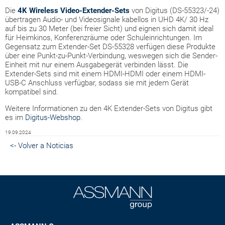
Die
4K Wireless Video-Extender-Sets
von Digitus (DS-55323/-24)
übertragen Audio- und Videosignale kabellos in UHD 4K/ 30 Hz
auf bis zu 30 Meter (bei freier Sicht) und eignen sich damit ideal
für Heimkinos, Konferenzräume oder Schuleinrichtungen. Im
Gegensatz zum Extender-Set DS-55328 verfügen diese Produkte
über eine Punkt-zu-Punkt-Verbindung, weswegen sich die Sender-
Einheit mit nur einem Ausgabegerät verbinden lässt. Die
Extender-Sets sind mit einem HDMI-HDMI oder einem HDMI-
USB-C Anschluss verfügbar, sodass sie mit jedem Gerät
kompatibel sind.
Weitere Informationen zu den 4K Extender-Sets von Digitus gibt
es im
Digitus-Webshop
.
19.09.2024
<- Volver a Noticias