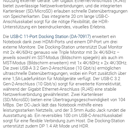
Nutzung externer Geräte. Der Gigabit Ethernet-Anschluss (RJ45)
bietet zuverlässige Netzwerkverbindungen, und die integrierten
Kartenleser (SD/MicroSD) erlauben schnelle Datenübertragungen
von Speicherkarten. Das integrierte 20 cm lange USB-C-
Anschlusskabel sorgt für die nötige Flexibilität, die HDR-
Unterstützung ein beeindruckendes, visuelles Erlebnis.
Die
USB-C 11-Port Docking Station (DA-70917)
erweitert ein
Notebook dank zwei HDMI-Ports und einem DP-Port um drei
externe Monitore. Die Docking-Station unterstützt Dual Monitor
mit 2x 4K/60Hz genauso wie Triple Monitor mit 3x 4K/60Hz –
jeweils sowohl im SST-Modus (Bildschirm spiegeln) als auch im
MST-Modus (Bildschirm erweitern) mit 1x 4K/60Hz + 2x 4K/30Hz.
Die zwei USB-A 3.2 Gen-2-Anschlüsse (10 Gbit/s) ermöglichen
ultraschnelle Datenübertragungen, wobei ein Port zusätzlich über
eine 1,5A-Ladefunktion für Mobilgeräte verfügt. Der USB-C 3.2
Gen-2-Anschluss (10 Gbit/s) sorgt für erweiterte Konnektivität,
während der Gigabit Ethernet-Anschluss (RJ45) eine stabile
Netzwerkverbindung gewährleistet. Zwei Kartenleser
(SD/MicroSD) bieten eine Übertragungsgeschwindigkeit von 104
MBps. Der DC-Jack lädt das Notebook mithilfe eines
leistungsstarken Netzteils, und der 3.5mm Audio Jack rundet die
Ausstattung ab. Ein reversibles 100 cm USB-C-Anschlusskabel
sorgt für eine flexible Verbindung zum Host. Die Docking-Station
unterstützt zudem DP 1.4 Alt Mode und HDR.