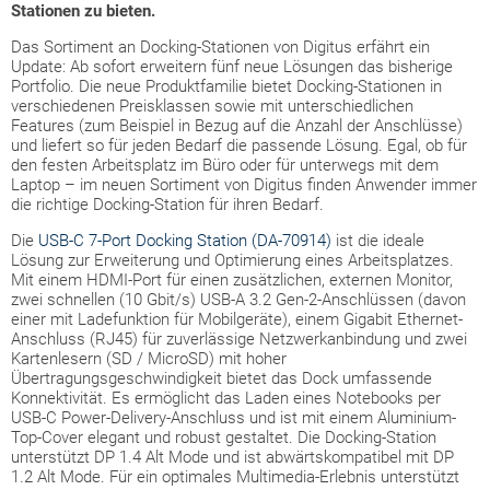
Stationen zu bieten.
Das Sortiment an Docking-Stationen von Digitus erfährt ein
Update: Ab sofort erweitern fünf neue Lösungen das bisherige
Portfolio. Die neue Produktfamilie bietet Docking-Stationen in
verschiedenen Preisklassen sowie mit unterschiedlichen
Features (zum Beispiel in Bezug auf die Anzahl der Anschlüsse)
und liefert so für jeden Bedarf die passende Lösung. Egal, ob für
den festen Arbeitsplatz im Büro oder für unterwegs mit dem
Laptop – im neuen Sortiment von Digitus finden Anwender immer
die richtige Docking-Station für ihren Bedarf.
Die
USB-C 7-Port Docking Station (DA-70914)
ist die ideale
Lösung zur Erweiterung und Optimierung eines Arbeitsplatzes.
Mit einem HDMI-Port für einen zusätzlichen, externen Monitor,
zwei schnellen (10 Gbit/s) USB-A 3.2 Gen-2-Anschlüssen (davon
einer mit Ladefunktion für Mobilgeräte), einem Gigabit Ethernet-
Anschluss (RJ45) für zuverlässige Netzwerkanbindung und zwei
Kartenlesern (SD / MicroSD) mit hoher
Übertragungsgeschwindigkeit bietet das Dock umfassende
Konnektivität. Es ermöglicht das Laden eines Notebooks per
USB-C Power-Delivery-Anschluss und ist mit einem Aluminium-
Top-Cover elegant und robust gestaltet. Die Docking-Station
unterstützt DP 1.4 Alt Mode und ist abwärtskompatibel mit DP
1.2 Alt Mode. Für ein optimales Multimedia-Erlebnis unterstützt