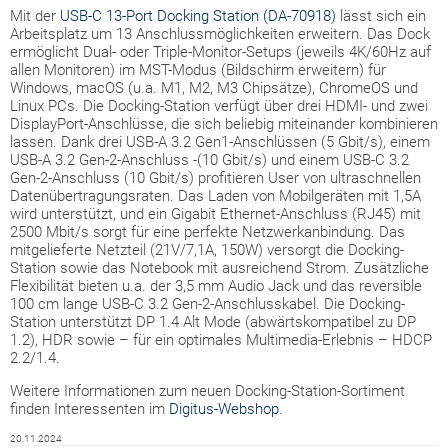
Mit der
USB-C 13-Port Docking Station (DA-70918)
lässt sich ein
Arbeitsplatz um 13 Anschlussmöglichkeiten erweitern. Das Dock
ermöglicht Dual- oder Triple-Monitor-Setups (jeweils 4K/60Hz auf
allen Monitoren) im MST-Modus (Bildschirm erweitern) für
Windows, macOS (u.a. M1, M2, M3 Chipsätze), ChromeOS und
Linux PCs. Die Docking-Station verfügt über drei HDMI- und zwei
DisplayPort-Anschlüsse, die sich beliebig miteinander kombinieren
lassen. Dank drei USB-A 3.2 Gen1-Anschlüssen (5 Gbit/s), einem
USB-A 3.2 Gen-2-Anschluss -(10 Gbit/s) und einem USB-C 3.2
Gen-2-Anschluss (10 Gbit/s) profitieren User von ultraschnellen
Datenübertragungsraten. Das Laden von Mobilgeräten mit 1,5A
wird unterstützt, und ein Gigabit Ethernet-Anschluss (RJ45) mit
2500 Mbit/s sorgt für eine perfekte Netzwerkanbindung. Das
mitgelieferte Netzteil (21V/7,1A, 150W) versorgt die Docking-
Station sowie das Notebook mit ausreichend Strom. Zusätzliche
Flexibilität bieten u.a. der 3,5 mm Audio Jack und das reversible
100 cm lange USB-C 3.2 Gen-2-Anschlusskabel. Die Docking-
Station unterstützt DP 1.4 Alt Mode (abwärtskompatibel zu DP
1.2), HDR sowie – für ein optimales Multimedia-Erlebnis – HDCP
2.2/1.4.
Weitere Informationen zum neuen Docking-Station-Sortiment
finden Interessenten im
Digitus-Webshop
.
20.11.2024