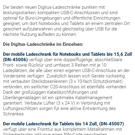
Die beiden neuen Digitus-Ladeschränke punkten mit
leistungsstarken, kompakten USB-C-Anschlüssen und sind
optimal für Büro-Umgebungen und öffentliche Einrichtungen
geeignet, um dort Notebooks und Tablets an einem zentralen Ort
gesichert aufzubewahren und gleichzeitig über USB für die
nächste Nutzung aufladen zu können.
Die Digitus-Ladeschränke im Einzelnen:
Der mobile Ladeschrank für Notebooks und Tablets bis 15,6 Zoll
(DN-45006)
verfügt über eine doppelflügelige, abschließbare
Front- sowie Rücktür und umfasst 3 Reihen mit je 10
Ladeplätzen, die alle über einen eigenen USB-C-Anschluss an der
Vorderseite verfügen. Zusätzlich lassen sich Geräte rückseitig
mit verbauten Steckdosenleisten (3 x 10-fach Schutzkontakt)
verbinden, ein seitlicher C20-Anschluss ist ebenfalls vorhanden.
Dank der großzügigen Kabeldurchführungen und
Überlängenablagen ist ein optimales Kabelmanagement
garantiert. Verbaute Lüfter (3 x 24 V) in Verbindung mit
Lüftungsschlitzen sorgen für eine aktive Entwärmung des
Schrankes.
Der mobile Ladeschrank für Tablets bis 14 Zoll, (DN-45007)
verfügt über eine Fronttür aus komplettem Metallrahmen mit
Sicherheitsglas inklusive eines PIN-Code gesicherten,