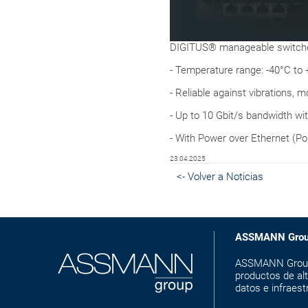
DIGITUS® manageable switches 
- Temperature range: -40°C to
- Reliable against vibrations, m
- Up to 10 Gbit/s bandwidth with
- With Power over Ethernet (Po
23.04.2025
<- Volver a Noticias
ASSMANN Gro
ASSMANN Group e
productos de alt
datos e infraest