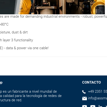
are made for demanding industrial environments - robust, powerful 
 +80°C
oisture, dust & dirt
 layer 3 functionality
E) - data & power via one cable!
up
CONTACTO
s un fabricante a nivel mundial de
+49 2351 55
a calidad para la tecnología de redes de
info@assm
ructura de red.