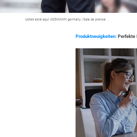
Usted está aquí:
ASSMANN germany
|
Sala de prensa
Produktneuigkeiten:
Perfekte 