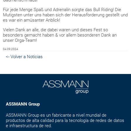
Gaumenschmaus!
Für jede Menge Spaß und Adrenalin sorgte das Bull Riding! Die
Mutigsten unter uns haben sich der Herausforderung gestellt und
es war ein amüsanter Anblick!
Vielen Dank an alle, die dabei waren und dieses Fest so
besonders gemacht haben & vor allem besonderen Dank an
unser Orga-Team! ️
04.09.2024
<- Volver a Noticias
ASSMANN Group
ASSMANN Group es un fabricante a nivel mundial de
productos de alta calidad para la tecnología de redes de datos
e infraestructura de red.