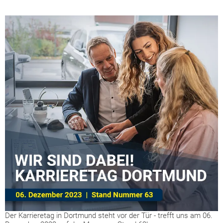
Der Karrieretag in Dortmund steht vor der Tür - trefft uns am 06.