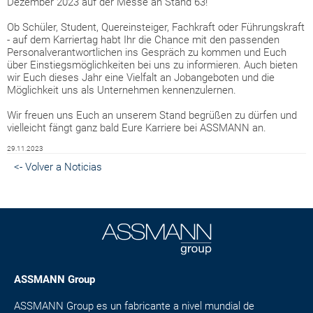
Dezember 2023 auf der Messe an Stand 63!
Ob Schüler, Student, Quereinsteiger, Fachkraft oder Führungskraft
- auf dem Karriertag habt Ihr die Chance mit den passenden
Personalverantwortlichen ins Gespräch zu kommen und Euch
über Einstiegsmöglichkeiten bei uns zu informieren. Auch bieten
wir Euch dieses Jahr eine Vielfalt an Jobangeboten und die
Möglichkeit uns als Unternehmen kennenzulernen.
Wir freuen uns Euch an unserem Stand begrüßen zu dürfen und
vielleicht fängt ganz bald Eure Karriere bei ASSMANN an.
29.11.2023
<- Volver a Noticias
ASSMANN Group
ASSMANN Group es un fabricante a nivel mundial de