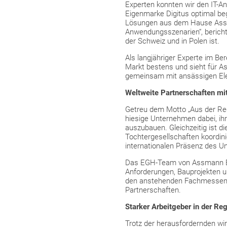
Experten konnten wir den IT-A
Eigenmarke Digitus optimal beg
Lösungen aus dem Hause Assman
Anwendungsszenarien“, berichtet
der Schweiz und in Polen ist.
Als langjähriger Experte im Be
Markt bestens und sieht für A
gemeinsam mit ansässigen Ele
Weltweite Partnerschaften mi
Getreu dem Motto „Aus der Reg
hiesige Unternehmen dabei, ihr
auszubauen. Gleichzeitig ist d
Tochtergesellschaften koordini
internationalen Präsenz des 
Das EGH-Team von Assmann Ele
Anforderungen, Bauprojekten 
den anstehenden Fachmessen 
Partnerschaften.
Starker Arbeitgeber in der Re
Trotz der herausfordernden wir