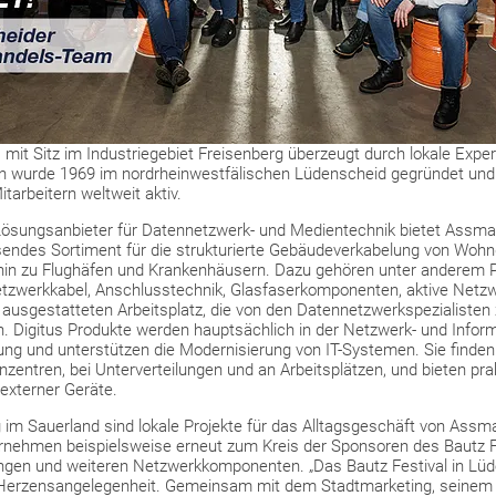
t Sitz im Industriegebiet Freisenberg überzeugt durch lokale Expert
n wurde 1969 im nordrheinwestfälischen Lüdenscheid gegründet und i
tarbeitern weltweit aktiv.
r Lösungsanbieter für Datennetzwerk- und Medientechnik bietet Assm
sendes Sortiment für die strukturierte Gebäudeverkabelung von Woh
 hin zu Flughäfen und Krankenhäusern. Dazu gehören unter anderem 
tzwerkkabel, Anschlusstechnik, Glasfaserkomponenten, aktive Netzw
 ausgestatteten Arbeitsplatz, die von den Datennetzwerkspezialisten
 Digitus Produkte werden hauptsächlich in der Netzwerk- und Inform
zung und unterstützen die Modernisierung von IT-Systemen. Sie finde
entren, bei Unterverteilungen und an Arbeitsplätzen, und bieten pra
externer Geräte.
im Sauerland sind lokale Projekte für das Alltagsgeschäft von Ass
rnehmen beispielsweise erneut zum Kreis der Sponsoren des Bautz F
ngen und weiteren Netzwerkkomponenten. „Das Bautz Festival in Lüd
 Herzensangelegenheit. Gemeinsam mit dem Stadtmarketing, seinem I