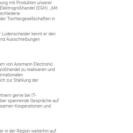
nung mit Produkten unserer
 Elektrogroßhandel (EGH). „Mit
rschiedene
 der Tochtergesellschaften in
er Lüdenscheider kennt er den
 und Ausschreibungen
team von Assmann Electronic
großhandel zu realisieren und
ernationalen
ich zur Stärkung der
nern gerne bei IT-
 über spannende Gespräche auf
nsamen Kooperationen und
r in der Region weiterhin auf