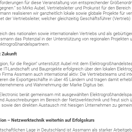
nforderungen für diese Veranstaltung von entsprechender Größenord
egnen.“ so Mirko Aubel, Vertriebsleiter und Prokurist für den Bereich
n realisieren wir ganzheitlich lokale sowie globale Projekte für ve
 der Vertriebsleiter, welcher gleichzeitig Geschäftsführer (Vertrieb)
reich des nationalen sowie internationalen Vertriebs und als gebürtig
ssmann das Potenzial in der Unterstützung von regionalen Projekten
ktrogroßhandelspartnern.
t Zukunft
ion, für die Region“ unterstützt Aubel mit dem Elektrogroßhandels
e IT-Landschaft und Bauprojekte erfolgreich über den lokalen Elektro
ie Firma Assmann auch international aktiv: Die Vertriebsteams und int
eren die Exportgeschäfte in über 45 Ländern und tragen damit erhebl
Unternehmens und Wahrnehmung der Marke Digitus bei.
ctronic berät gemeinsam mit ausgewählten Elektrogroßhandelspart
und Ausschreibungen im Bereich der Netzwerktechnik und freut sich
sowie den direkten Austausch mit hiesigen Unternehmen zu gemei
gion – Netzwerktechnik weiterhin auf Erfolgskurs
tschaftlichen Lage in Deutschland ist Assmann als starker Arbeitgebe