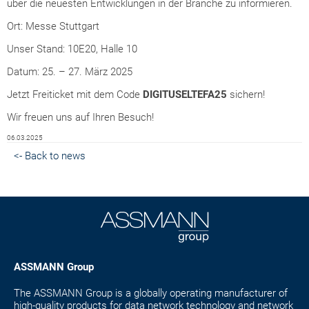
über die neuesten Entwicklungen in der Branche zu informieren.
Ort: Messe Stuttgart
Unser Stand: 10E20, Halle 10
Datum: 25. – 27. März 2025
Jetzt Freiticket mit dem Code
DIGITUSELTEFA25
sichern!
Wir freuen uns auf Ihren Besuch!
06.03.2025
<- Back to news
ASSMANN Group
The ASSMANN Group is a globally operating manufacturer of
high-quality products for data network technology and network