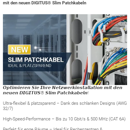
mit den neuen DIGITUS® Slim Patchkabeln
𝙊𝙥𝙩𝙞𝙢𝙞𝙚𝙧𝙚𝙣 𝙎𝙞𝙚 𝙄𝙝𝙧𝙚 𝙉𝙚𝙩𝙯𝙬𝙚𝙧𝙠𝙞𝙣𝙨𝙩𝙖𝙡𝙡𝙖𝙩𝙞𝙤𝙣 𝙢𝙞𝙩 𝙙𝙚𝙣
𝙣𝙚𝙪𝙚𝙣 𝘿𝙄𝙂𝙄𝙏𝙐𝙎® 𝙎𝙡𝙞𝙢 𝙋𝙖𝙩𝙘𝙝𝙠𝙖𝙗𝙚𝙡𝙣!
Ultra-flexibel & platzsparend – Dank des schlanken Designs (AWG
32/7)
High-Speed-Performance – Bis zu 10 Gbit/s & 500 MHz (CAT 6A)
Perfekt für enge Räume – Ideal für Rechenzentren &