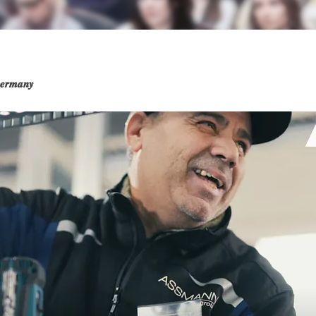
𝒆𝒓𝒎𝒂𝒏𝒚