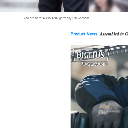
You are here:
ASSMANN germany
|
Newsroom
Product News:
𝑨𝒔𝒔𝒆𝒎𝒃𝒍𝒆𝒅 𝒊𝒏 