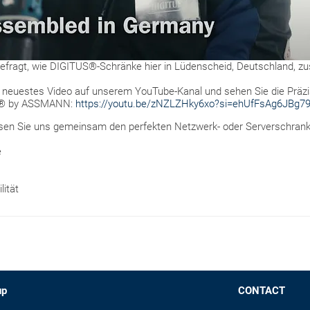
gefragt, wie DIGITUS®-Schränke hier in Lüdenscheid, Deutschland,
er neuestes Video auf unserem YouTube-Kanal und sehen Sie die Präzi
S® by ASSMANN:
https://youtu.be/zNZLZHky6xo?si=ehUfFsAg6JBg7
ssen Sie uns gemeinsam den perfekten Netzwerk- oder Serverschrank fü
e
lität
up
CONTACT