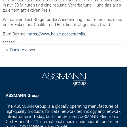
Der Schreibtisch überzeugt zudem durch eine einfache Montage
in nur 30 Minuten und eine robuste Verarbeitung – und das alles
zu einem attraktiven Preis.
Wir danken TechStage für die Anerkennung und freuen uns, dass
unser Fokus auf Qualität und Funktionalität geschätzt wird.
Zum Beitrag:
https://www.heise.de/bestenlis...
26.09.2024
<- Back to news
ASSMANN Group
The ASSMANN Group is a globally operating manufacturer of
high-quality products for data network technology and network
infrastructure. Today, both the German ASSMANN Electronic
GmbH and the 11 international subsidiaries operate under the
roof of ASSMANN Holding GmbH.