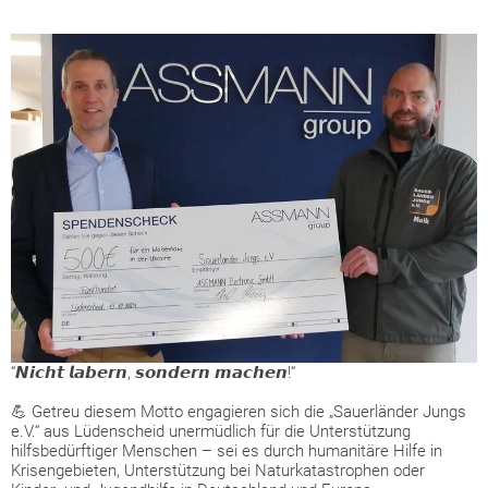
“𝙉𝙞𝙘𝙝𝙩 𝙡𝙖𝙗𝙚𝙧𝙣, 𝙨𝙤𝙣𝙙𝙚𝙧𝙣 𝙢𝙖𝙘𝙝𝙚𝙣!“
💪 Getreu diesem Motto engagieren sich die „Sauerländer Jungs
e.V.“ aus Lüdenscheid unermüdlich für die Unterstützung
hilfsbedürftiger Menschen – sei es durch humanitäre Hilfe in
Krisengebieten, Unterstützung bei Naturkatastrophen oder