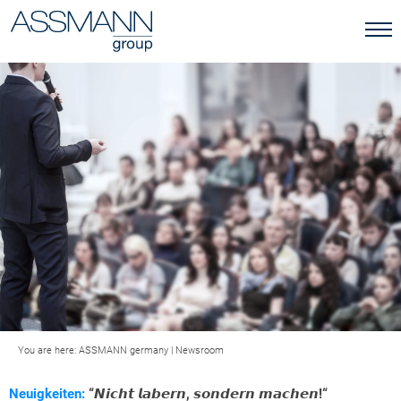
You are here:
ASSMANN germany
|
Newsroom
Neuigkeiten:
“𝙉𝙞𝙘𝙝𝙩 𝙡𝙖𝙗𝙚𝙧𝙣, 𝙨𝙤𝙣𝙙𝙚𝙧𝙣 𝙢𝙖𝙘𝙝𝙚𝙣!“