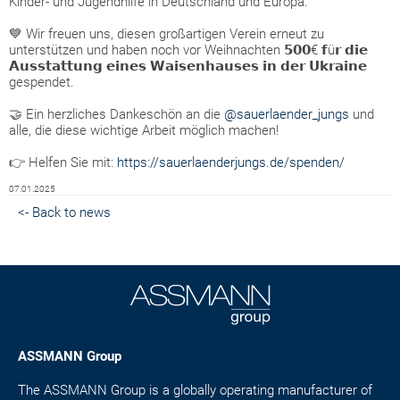
Kinder- und Jugendhilfe in Deutschland und Europa.
💙 Wir freuen uns, diesen großartigen Verein erneut zu
unterstützen und haben noch vor Weihnachten 𝟱𝟬𝟬€ 𝗳ü𝗿 𝗱𝗶𝗲
𝗔𝘂𝘀𝘀𝘁𝗮𝘁𝘁𝘂𝗻𝗴 𝗲𝗶𝗻𝗲𝘀 𝗪𝗮𝗶𝘀𝗲𝗻𝗵𝗮𝘂𝘀𝗲𝘀 𝗶𝗻 𝗱𝗲𝗿 𝗨𝗸𝗿𝗮𝗶𝗻𝗲
gespendet.
🤝 Ein herzliches Dankeschön an die
@sauerlaender_jungs
und
alle, die diese wichtige Arbeit möglich machen!
👉 Helfen Sie mit:
https://sauerlaenderjungs.de/spenden/
07.01.2025
<- Back to news
ASSMANN Group
The ASSMANN Group is a globally operating manufacturer of