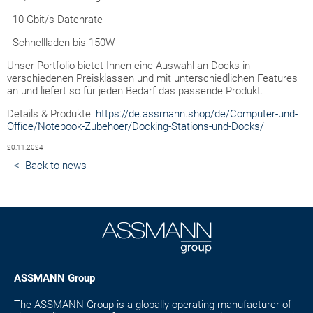
- 10 Gbit/s Datenrate
- Schnellladen bis 150W
Unser Portfolio bietet Ihnen eine Auswahl an Docks in
verschiedenen Preisklassen und mit unterschiedlichen Features
an und liefert so für jeden Bedarf das passende Produkt. ️
Details & Produkte:
https://de.assmann.shop/de/Computer-und-
Office/Notebook-Zubehoer/Docking-Stations-und-Docks/
20.11.2024
<- Back to news
ASSMANN Group
The ASSMANN Group is a globally operating manufacturer of