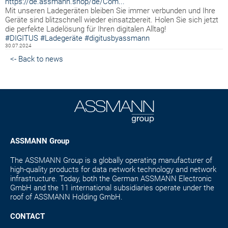
https://de.assmann.shop/de/Com...
Mit unseren Ladegeräten bleiben Sie immer verbunden und Ihre
Geräte sind blitzschnell wieder einsatzbereit. Holen Sie sich jetzt
die perfekte Ladelösung für Ihren digitalen Alltag!
#DIGITUS
#Ladegeräte
#digitusbyassmann
30.07.2024
<- Back to news
ASSMANN Group
The ASSMANN Group is a globally operating manufacturer of
high-quality products for data network technology and network
infrastructure. Today, both the German ASSMANN Electronic
GmbH and the 11 international subsidiaries operate under the
roof of ASSMANN Holding GmbH.
CONTACT