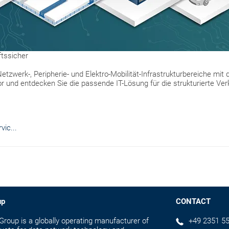
nftssicher
Netzwerk-, Peripherie- und Elektro-Mobilität-Infrastrukturbereiche mit 
 und entdecken Sie die passende IT-Lösung für die strukturierte Verk
ic...
up
CONTACT
up is a globally operating manufacturer of
+49 2351 55