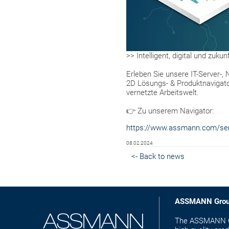
>> Intelligent, digital und zuku
Erleben Sie unsere IT-Server-, 
2D Lösungs- & Produktnavigator
vernetzte Arbeitswelt.
👉 Zu unserem Navigator:
https://www.assmann.com/serv
08.02.2024
<- Back to news
ASSMANN Gro
The ASSMANN Gro