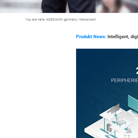
You are here:
ASSMANN germany
|
Newsroom
Produkt News:
Intelligent, di