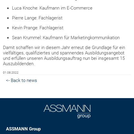
Luca Knoche: Kaufmann im E-Commerce
Pierre Lange: Fachlagerist
Kevin Prange: Fachlagerist
Sean Krummel: Kaufmann für Marketingkommunikation
Damit schaffen wir in diesem Jahr erneut die Grundlage für ein
vielfältiges, qualifiziertes und spannendes Ausbildungsangebot
und erfüllen unseren Ausbildungsauftrag nun bei insgesamt 15
Auszubildenden.
01.08.2022
<- Back to news
ASSMANN Group