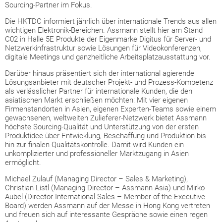
Sourcing-Partner im Fokus.
Die HKTDC informiert jährlich über internationale Trends aus allen
wichtigen Elektronik-Bereichen. Assmann stellt hier am Stand
C02 in Halle 5E Produkte der Eigenmarke Digitus für Server- und
Netzwerkinfrastruktur sowie Lösungen für Videokonferenzen,
digitale Meetings und ganzheitliche Arbeitsplatzausstattung vor.
Darüber hinaus präsentiert sich der international agierende
Lösungsanbieter mit deutscher Projekt- und Prozess-Kompetenz
als verlässlicher Partner für internationale Kunden, die den
asiatischen Markt erschließen möchten: Mit vier eigenen
Firmenstandorten in Asien, eigenen Experten-Teams sowie einem
gewachsenen, weltweiten Zulieferer-Netzwerk bietet Assmann
höchste Sourcing-Qualität und Unterstützung von der ersten
Produktidee über Entwicklung, Beschaffung und Produktion bis
hin zur finalen Qualitätskontrolle. Damit wird Kunden ein
unkomplizierter und professioneller Marktzugang in Asien
ermöglicht.
Michael Zulauf (Managing Director – Sales & Marketing),
Christian Listl (Managing Director – Assmann Asia) und Mirko
Aubel (Director International Sales – Member of the Executive
Board) werden Assmann auf der Messe in Hong Kong vertreten
und freuen sich auf interessante Gespräche sowie einen regen