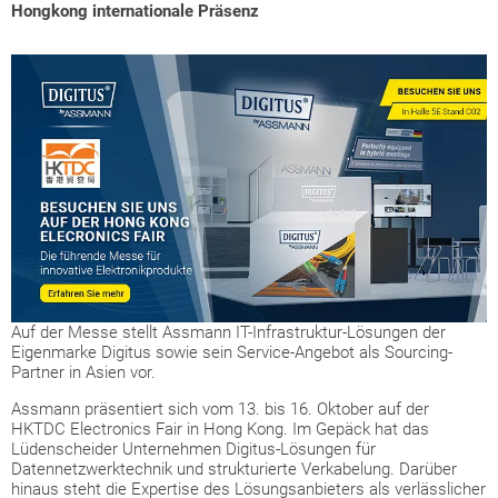
Hongkong internationale Präsenz
Auf der Messe stellt Assmann IT-Infrastruktur-Lösungen der
Eigenmarke Digitus sowie sein Service-Angebot als Sourcing-
Partner in Asien vor.
Assmann präsentiert sich vom 13. bis 16. Oktober auf der
HKTDC Electronics Fair in Hong Kong. Im Gepäck hat das
Lüdenscheider Unternehmen Digitus-Lösungen für
Datennetzwerktechnik und strukturierte Verkabelung. Darüber
hinaus steht die Expertise des Lösungsanbieters als verlässlicher