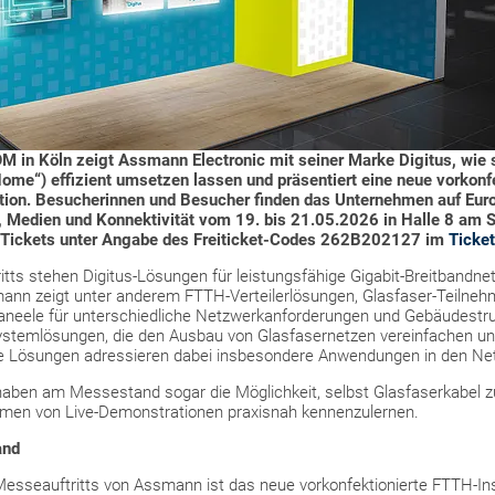
M in Köln zeigt Assmann Electronic mit seiner Marke Digitus, wie
 Home“) effizient umsetzen lassen und präsentiert eine neue vorkonf
tion.
Besucherinnen und Besucher finden das Unternehmen auf Euro
 Medien und Konnektivität vom 19. bis 21.05.2026 in Halle 8 am 
Tickets unter Angabe des Freiticket-Codes 262B202127 im
Ticke
tts stehen Digitus-Lösungen für leistungsfähige Gigabit-Breitbandnet
mann zeigt unter anderem FTTH-Verteilerlösungen, Glasfaser-Teilne
neele für unterschiedliche Netzwerkanforderungen und Gebäudestruk
Systemlösungen, die den Ausbau von Glasfasernetzen vereinfachen un
Die Lösungen adressieren dabei insbesondere Anwendungen in den Ne
aben am Messestand sogar die Möglichkeit, selbst Glasfaserkabel z
hmen von Live-Demonstrationen praxisnah kennenzulernen.
and
esseauftritts von Assmann ist das neue vorkonfektionierte FTTH-Insta