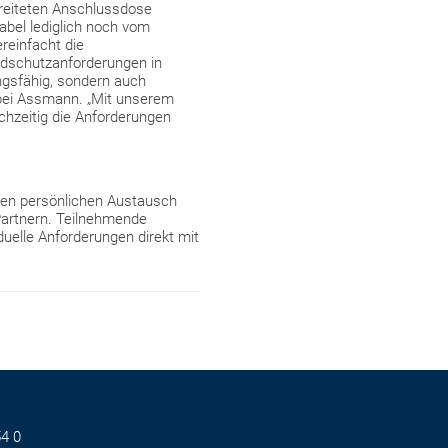
ereiteten Anschlussdose
Kabel lediglich noch vom
reinfacht die
ndschutzanforderungen in
ngsfähig, sondern auch
t bei Assmann. „Mit unserem
ichzeitig die Anforderungen
den persönlichen Austausch
Partnern. Teilnehmende
duelle Anforderungen direkt mit
4 0