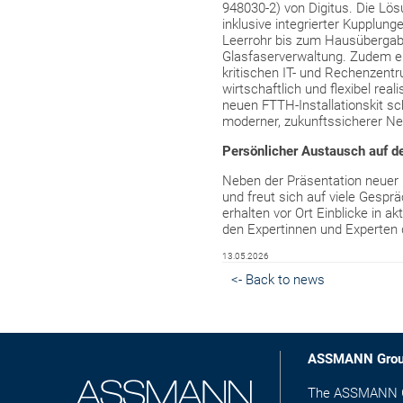
948030-2) von Digitus. Die Lös
inklusive integrierter Kupplung
Leerrohr bis zum Hausübergabe
Glasfaserverwaltung. Zudem er
kritischen IT- und Rechenzent
wirtschaftlich und flexibel re
neuen FTTH-Installationskit sc
moderner, zukunftssicherer Netz
Persönlicher Austausch auf
Neben der Präsentation neuer
und freut sich auf viele Gespr
erhalten vor Ort Einblicke in 
den Expertinnen und Experten 
13.05.2026
<- Back to news
ASSMANN Gro
The ASSMANN Gro