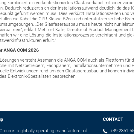
ung kombiniert ein vorkonfektioniertes Glasfaserkabel mit einer vorb
en. Dadurch reduziert sich der Installationsaufwand deutlich, da das 
punkt geführt werden muss. Dies verkürzt Installationszeiten und ve
füllen die Kabel die CPR-Klasse B2ca und unterstützen so hohe Bra
rumsumgebungen. „Der Glasfaserausbau muss heute nicht nur leistu
alisierbar sein“, erklärt Mehmet Kalle, Director of Product Managemen
haffen wir eine Lösung, die Installationsprozesse vereinfacht und gle
werkinfrastrukturen erfüllt.“
 der ANGA COM 2026
 Lösungen versteht Assmann die ANGA COM auch als Plattform für 
äche mit Netzbetreibern, Fachplanern, Installationsunternehmen und 
aktuelle Entwicklungen rund um den Glasfaserausbau und können indivi
des Elektronik-Spezialisten besprechen.
up
CONTACT
up is a globally operating manufacturer of
+49 2351 55