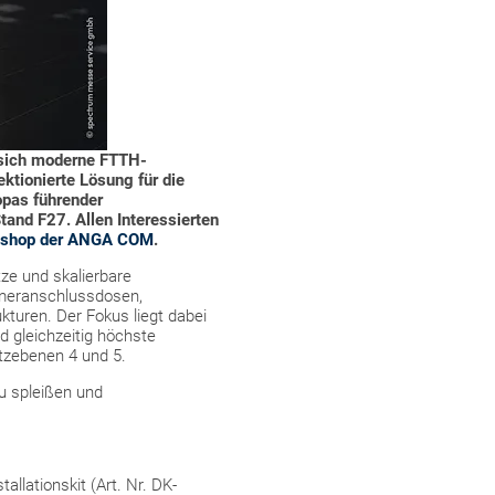
 sich moderne FTTH-
ektionierte Lösung für die
pas führender
Stand F27.
Allen Interessierten
tshop der ANGA COM
.
ze und skalierbare
hmeranschlussdosen,
turen. Der Fokus liegt dabei
d gleichzeitig höchste
tzebenen 4 und 5.
u spleißen und
llationskit (Art. Nr. DK-