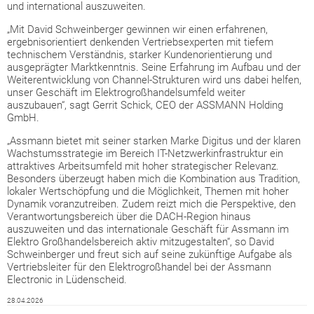
und international auszuweiten.
„Mit David Schweinberger gewinnen wir einen erfahrenen,
ergebnisorientiert denkenden Vertriebsexperten mit tiefem
technischem Verständnis, starker Kundenorientierung und
ausgeprägter Marktkenntnis. Seine Erfahrung im Aufbau und der
Weiterentwicklung von Channel-Strukturen wird uns dabei helfen,
unser Geschäft im Elektrogroßhandelsumfeld weiter
auszubauen“, sagt Gerrit Schick, CEO der ASSMANN Holding
GmbH.
„Assmann bietet mit seiner starken Marke Digitus und der klaren
Wachstumsstrategie im Bereich IT-Netzwerkinfrastruktur ein
attraktives Arbeitsumfeld mit hoher strategischer Relevanz.
Besonders überzeugt haben mich die Kombination aus Tradition,
lokaler Wertschöpfung und die Möglichkeit, Themen mit hoher
Dynamik voranzutreiben. Zudem reizt mich die Perspektive, den
Verantwortungsbereich über die DACH-Region hinaus
auszuweiten und das internationale Geschäft für Assmann im
Elektro Großhandelsbereich aktiv mitzugestalten“, so David
Schweinberger und freut sich auf seine zukünftige Aufgabe als
Vertriebsleiter für den Elektrogroßhandel bei der Assmann
Electronic in Lüdenscheid.
28.04.2026