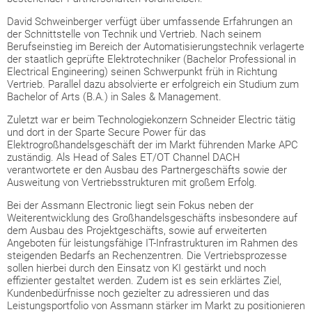
David Schweinberger verfügt über umfassende Erfahrungen an
der Schnittstelle von Technik und Vertrieb. Nach seinem
Berufseinstieg im Bereich der Automatisierungstechnik verlagerte
der staatlich geprüfte Elektrotechniker (Bachelor Professional in
Electrical Engineering) seinen Schwerpunkt früh in Richtung
Vertrieb. Parallel dazu absolvierte er erfolgreich ein Studium zum
Bachelor of Arts (B.A.) in Sales & Management.
Zuletzt war er beim Technologiekonzern Schneider Electric tätig
und dort in der Sparte Secure Power für das
Elektrogroßhandelsgeschäft der im Markt führenden Marke APC
zuständig. Als Head of Sales ET/OT Channel DACH
verantwortete er den Ausbau des Partnergeschäfts sowie der
Ausweitung von Vertriebsstrukturen mit großem Erfolg.
Bei der Assmann Electronic liegt sein Fokus neben der
Weiterentwicklung des Großhandelsgeschäfts insbesondere auf
dem Ausbau des Projektgeschäfts, sowie auf erweiterten
Angeboten für leistungsfähige IT-Infrastrukturen im Rahmen des
steigenden Bedarfs an Rechenzentren. Die Vertriebsprozesse
sollen hierbei durch den Einsatz von KI gestärkt und noch
effizienter gestaltet werden. Zudem ist es sein erklärtes Ziel,
Kundenbedürfnisse noch gezielter zu adressieren und das
Leistungsportfolio von Assmann stärker im Markt zu positionieren