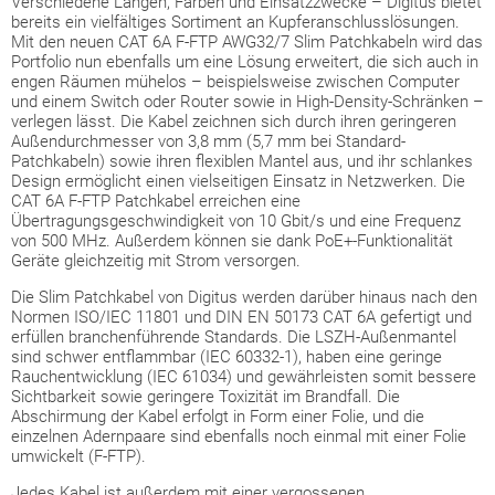
Verschiedene Längen, Farben und Einsatzzwecke – Digitus bietet
bereits ein vielfältiges Sortiment an Kupferanschlusslösungen.
Mit den neuen CAT 6A F-FTP AWG32/7 Slim Patchkabeln wird das
Portfolio nun ebenfalls um eine Lösung erweitert, die sich auch in
engen Räumen mühelos – beispielsweise zwischen Computer
und einem Switch oder Router sowie in High-Density-Schränken –
verlegen lässt. Die Kabel zeichnen sich durch ihren geringeren
Außendurchmesser von 3,8 mm (5,7 mm bei Standard-
Patchkabeln) sowie ihren flexiblen Mantel aus, und ihr schlankes
Design ermöglicht einen vielseitigen Einsatz in Netzwerken. Die
CAT 6A F-FTP Patchkabel erreichen eine
Übertragungsgeschwindigkeit von 10 Gbit/s und eine Frequenz
von 500 MHz. Außerdem können sie dank PoE+-Funktionalität
Geräte gleichzeitig mit Strom versorgen.
Die Slim Patchkabel von Digitus werden darüber hinaus nach den
Normen ISO/IEC 11801 und DIN EN 50173 CAT 6A gefertigt und
erfüllen branchenführende Standards. Die LSZH-Außenmantel
sind schwer entflammbar (IEC 60332-1), haben eine geringe
Rauchentwicklung (IEC 61034) und gewährleisten somit bessere
Sichtbarkeit sowie geringere Toxizität im Brandfall. Die
Abschirmung der Kabel erfolgt in Form einer Folie, und die
einzelnen Adernpaare sind ebenfalls noch einmal mit einer Folie
umwickelt (F-FTP).
Jedes Kabel ist außerdem mit einer vergossenen