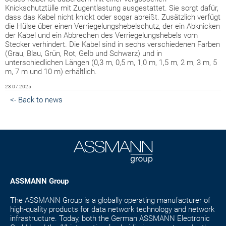
Knickschutztülle mit Zugentlastung ausgestattet. Sie sorgt dafür,
dass das Kabel nicht knickt oder sogar abreißt. Zusätzlich verfügt
die Hülse über einen Verriegelungshebelschutz, der ein Abknicken
der Kabel und ein Abbrechen des Verriegelungshebels vom
Stecker verhindert. Die Kabel sind in sechs verschiedenen Farben
(Grau, Blau, Grün, Rot, Gelb und Schwarz) und in
unterschiedlichen Längen (0,3 m, 0,5 m, 1,0 m, 1,5 m, 2 m, 3 m, 5
m, 7 m und 10 m) erhältlich.
23.07.2025
<- Back to news
ASSMANN Group
The ASSMANN Group is a globally operating manufacturer of
high-quality products for data network technology and network
infrastructure. Today, both the German ASSMANN Electronic