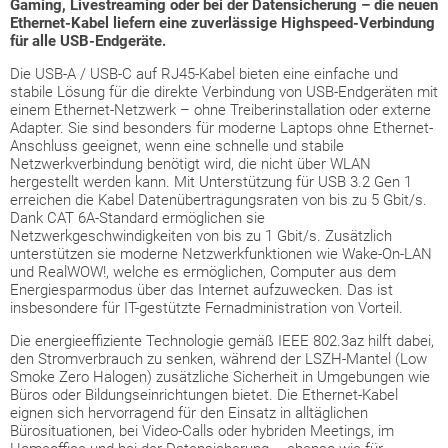
Gaming, Livestreaming oder bei der Datensicherung – die neuen
Ethernet-Kabel liefern eine zuverlässige Highspeed-Verbindung
für alle USB-Endgeräte.
Die USB-A / USB-C auf RJ45-Kabel bieten eine einfache und
stabile Lösung für die direkte Verbindung von USB-Endgeräten mit
einem Ethernet-Netzwerk – ohne Treiberinstallation oder externe
Adapter. Sie sind besonders für moderne Laptops ohne Ethernet-
Anschluss geeignet, wenn eine schnelle und stabile
Netzwerkverbindung benötigt wird, die nicht über WLAN
hergestellt werden kann. Mit Unterstützung für USB 3.2 Gen 1
erreichen die Kabel Datenübertragungsraten von bis zu 5 Gbit/s.
Dank CAT 6A-Standard ermöglichen sie
Netzwerkgeschwindigkeiten von bis zu 1 Gbit/s. Zusätzlich
unterstützen sie moderne Netzwerkfunktionen wie Wake-On-LAN
und RealWOW!, welche es ermöglichen, Computer aus dem
Energiesparmodus über das Internet aufzuwecken. Das ist
insbesondere für IT-gestützte Fernadministration von Vorteil.
Die energieeffiziente Technologie gemäß IEEE 802.3az hilft dabei,
den Stromverbrauch zu senken, während der LSZH-Mantel (Low
Smoke Zero Halogen) zusätzliche Sicherheit in Umgebungen wie
Büros oder Bildungseinrichtungen bietet. Die Ethernet-Kabel
eignen sich hervorragend für den Einsatz in alltäglichen
Bürosituationen, bei Video-Calls oder hybriden Meetings, im