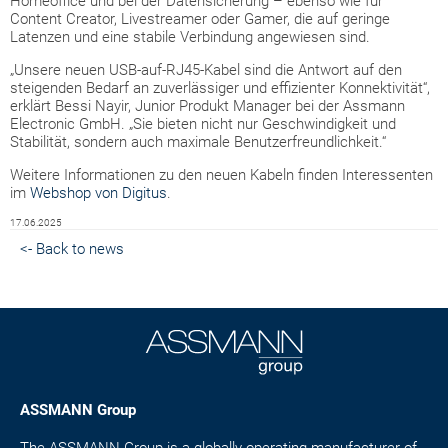
Homeoffice und bei der Datensicherung – ebenso wie für
Content Creator, Livestreamer oder Gamer, die auf geringe
Latenzen und eine stabile Verbindung angewiesen sind.
„Unsere neuen USB-auf-RJ45-Kabel sind die Antwort auf den
steigenden Bedarf an zuverlässiger und effizienter Konnektivität“,
erklärt Bessi Nayir, Junior Produkt Manager bei der Assmann
Electronic GmbH. „Sie bieten nicht nur Geschwindigkeit und
Stabilität, sondern auch maximale Benutzerfreundlichkeit.“
Weitere Informationen zu den neuen Kabeln finden Interessenten
im
Webshop von Digitus
.
17.06.2025
<- Back to news
ASSMANN Group
The ASSMANN Group is a globally operating manufacturer of