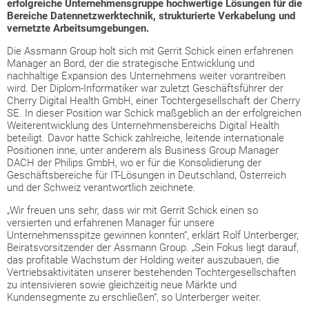
erfolgreiche Unternehmensgruppe hochwertige Lösungen für die
Bereiche Datennetzwerktechnik, strukturierte Verkabelung und
vernetzte Arbeitsumgebungen.
Die Assmann Group holt sich mit Gerrit Schick einen erfahrenen
Manager an Bord, der die strategische Entwicklung und
nachhaltige Expansion des Unternehmens weiter vorantreiben
wird. Der Diplom-Informatiker war zuletzt Geschäftsführer der
Cherry Digital Health GmbH, einer Tochtergesellschaft der Cherry
SE. In dieser Position war Schick maßgeblich an der erfolgreichen
Weiterentwicklung des Unternehmensbereichs Digital Health
beteiligt. Davor hatte Schick zahlreiche, leitende internationale
Positionen inne, unter anderem als Business Group Manager
DACH der Philips GmbH, wo er für die Konsolidierung der
Geschäftsbereiche für IT-Lösungen in Deutschland, Österreich
und der Schweiz verantwortlich zeichnete.
„Wir freuen uns sehr, dass wir mit Gerrit Schick einen so
versierten und erfahrenen Manager für unsere
Unternehmensspitze gewinnen konnten“, erklärt Rolf Unterberger,
Beiratsvorsitzender der Assmann Group. „Sein Fokus liegt darauf,
das profitable Wachstum der Holding weiter auszubauen, die
Vertriebsaktivitäten unserer bestehenden Tochtergesellschaften
zu intensivieren sowie gleichzeitig neue Märkte und
Kundensegmente zu erschließen“, so Unterberger weiter.