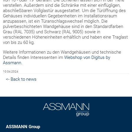
verstellen. Außerdem sind die Schränke mit einer einflügligen,
abschließbaren Vollglastür ausgestattet. Um die Türöffnung des
Gehäuses individuellen Gegebenheiten im Installationsraum
anzupassen, ist ein Türanschlagswechsel möglich. Die
pulverbeschichteten Wandgehäuse sind in den Standardfarben
Grau (RAL 7035) und Schwarz (RAL 9005) sowie in
verschiedenen Höheneinheiten erhältlich und haben eine Traglast
von bis zu 60 kg.
Weitere Informationen zu den Wandgehäusen und technische
Details finden Interessenten im
Webshop von Digitus by
Assmann
.
10.04.2024
<- Back to news
ASSMANN Group