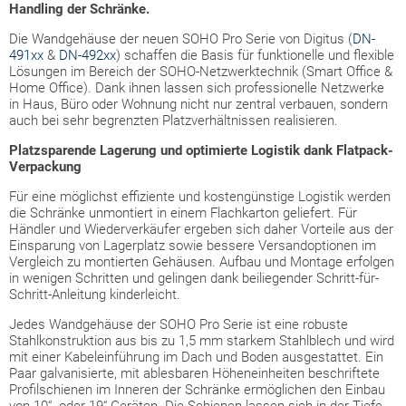
Handling der Schränke.
Die Wandgehäuse der neuen SOHO Pro Serie von Digitus (
DN-
491xx
&
DN-492xx
) schaffen die Basis für funktionelle und flexible
Lösungen im Bereich der SOHO-Netzwerktechnik (Smart Office &
Home Office). Dank ihnen lassen sich professionelle Netzwerke
in Haus, Büro oder Wohnung nicht nur zentral verbauen, sondern
auch bei sehr begrenzten Platzverhältnissen realisieren.
Platzsparende Lagerung und optimierte Logistik dank Flatpack-
Verpackung
Für eine möglichst effiziente und kostengünstige Logistik werden
die Schränke unmontiert in einem Flachkarton geliefert. Für
Händler und Wiederverkäufer ergeben sich daher Vorteile aus der
Einsparung von Lagerplatz sowie bessere Versandoptionen im
Vergleich zu montierten Gehäusen. Aufbau und Montage erfolgen
in wenigen Schritten und gelingen dank beiliegender Schritt-für-
Schritt-Anleitung kinderleicht.
Jedes Wandgehäuse der SOHO Pro Serie ist eine robuste
Stahlkonstruktion aus bis zu 1,5 mm starkem Stahlblech und wird
mit einer Kabeleinführung im Dach und Boden ausgestattet. Ein
Paar galvanisierte, mit ablesbaren Höheneinheiten beschriftete
Profilschienen im Inneren der Schränke ermöglichen den Einbau
von 10“- oder 19“ Geräten. Die Schienen lassen sich in der Tiefe