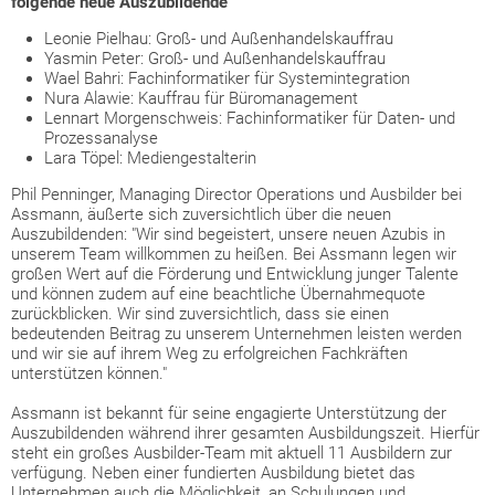
folgende neue Auszubildende
Leonie Pielhau: Groß- und Außenhandelskauffrau
Yasmin Peter: Groß- und Außenhandelskauffrau
Wael Bahri: Fachinformatiker für Systemintegration
Nura Alawie: Kauffrau für Büromanagement
Lennart Morgenschweis: Fachinformatiker für Daten- und
Prozessanalyse
Lara Töpel: Mediengestalterin
Phil Penninger, Managing Director Operations und Ausbilder bei
Assmann, äußerte sich zuversichtlich über die neuen
Auszubildenden: "Wir sind begeistert, unsere neuen Azubis in
unserem Team willkommen zu heißen. Bei Assmann legen wir
großen Wert auf die Förderung und Entwicklung junger Talente
und können zudem auf eine beachtliche Übernahmequote
zurückblicken. Wir sind zuversichtlich, dass sie einen
bedeutenden Beitrag zu unserem Unternehmen leisten werden
und wir sie auf ihrem Weg zu erfolgreichen Fachkräften
unterstützen können."
Assmann ist bekannt für seine engagierte Unterstützung der
Auszubildenden während ihrer gesamten Ausbildungszeit. Hierfür
steht ein großes Ausbilder-Team mit aktuell 11 Ausbildern zur
verfügung. Neben einer fundierten Ausbildung bietet das
Unternehmen auch die Möglichkeit, an Schulungen und