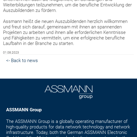
Weiterbildungen teilzunehmen, um die berufliche Entwicklung der
Auszubildenden zu fördern.
Assmann heißt die neuen Auszubildenden herzlich willkommen
und freut sich darauf, gemeinsam mit ihnen an spannenden
Projekten zu arbeiten und ihnen alle erforderlichen Kenntnisse
und Fähigkeiten zu vermitteln, um eine erfolgreiche berufliche
Laufbahn in der Branche zu starten.
01.08.2023
<- Back to news
ASSMANN Group
The ASSMANN Group is a globally operating manufacturer of
high-quality products for data network technology and network
infrastructure. Today, both the German ASSMANN Electronic