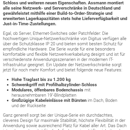
Schloss und weiteren neuen Eigenschaften. Assmann montiert
alle seine Netzwerk- und Serverschränke in Deutschland und
gewährleistet mithilfe einer Build-to-Order-Strategie und
erweiterten Lagerkapazitäten stets hohe Lieferverfügbarkeit und
Just-in-Time-Zustellungen.
Egal, ob Server, Ethernet-Switches oder Patchfelder: Die
hochwertigen Unique-Netzwerkschränke von Digitus verfügen alle
über die Schutzklasse IP 20 und bieten somit besten Schutz für
empfindliche Hardware. Die Serie wurde für eine besonders
komfortable und flexible Netzwerkverkabelung designt und ist für
verschiedenste Anwendungsszenarien in der modernen IT-
Infrastruktur geeignet. Ein Update der Netzwerkschränke sorgt
jetzt für noch mehr Komfort und bietet folgende neue Features:
Hohe Traglast bis zu 1.200 kg
Schwenkgriff mit Profilhalbzylinder-Schloss
Modulares, öffenbares Bodenchassis
mit
herausnehmbaren 19"-Blindplatten
Großzügige Kabeleinlässe mit Bürsten
im Dach, Boden
und der Rückseite
Ganz generell sorgt bei der Unique-Serie ein durchdachtes,
cleveres Design für maximale Stabilität, höchste Flexibilität in der
Anwendung sowie ausreichend Platz für Kabel aller Art. Das Dach