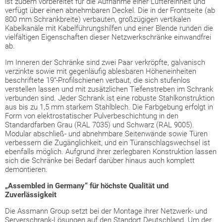
ist zudem vorbereitet für die Aufnahme einer Lüftereinheit und
verfügt über einen abnehmbaren Deckel. Die in der Frontseite (ab
800 mm Schrankbreite) verbauten, großzügigen vertikalen
Kabelkanäle mit Kabelführungshilfen und einer Blende runden die
vielfältigen Eigenschaften dieser Netzwerkschränke einwandfrei
ab.
Im Inneren der Schränke sind zwei Paar verkröpfte, galvanisch
verzinkte sowie mit gegenläufig ablesbaren Höheneinheiten
beschriftete 19“-Profilschienen verbaut, die sich stufenlos
verstellen lassen und mit zusätzlichen Tiefenstreben im Schrank
verbunden sind. Jeder Schrank ist eine robuste Stahlkonstruktion
aus bis zu 1,5 mm starkem Stahlblech. Die Farbgebung erfolgt in
Form von elektrostatischer Pulverbeschichtung in den
Standardfarben Grau (RAL 7035) und Schwarz (RAL 9005).
Modular abschließ- und abnehmbare Seitenwände sowie Türen
verbessern die Zugänglichkeit, und ein Türanschlagswechsel ist
ebenfalls möglich. Aufgrund ihrer zerlegbaren Konstruktion lassen
sich die Schränke bei Bedarf darüber hinaus auch komplett
demontieren.
„Assembled in Germany“ für höchste Qualität und
Zuverlässigkeit
Die Assmann Group setzt bei der Montage ihrer Netzwerk- und
Serverschrank-Lösungen auf den Standort Deutschland. Um der