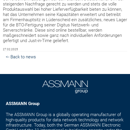
steigenden Nachfrage gerecht zu werden und stets die volle
Produktauswahl bei hoher Lieferverfügbarkeit bieten zu können,
hat das Unternehmen seine Kapazitäten erweitert und betreibt
am Firmenhauptsitz in Lüdenscheid ein zusätzliches, neues Lager
für die BTO-Fertigung seiner Digitus Netzwerk- und
Serverschränke. Diese sind online bestellbar, werden
maßgeschneidert sowie ganz nach individuellen Anforderungen
gefertigt und Just-in-Time geliefert.
27.02.2025
<- Back to news
ASSMANN Group
The ASSMANN Group is a globally operating manufacturer of
high-quality products for data network technology and network
infrastructure. Today, both the German ASSMANN Electronic