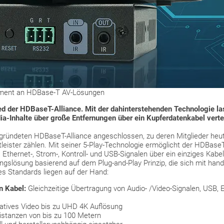
timent an HDBase-T AV-Lösungen
ed der HDBaseT-Alliance. Mit der dahinterstehenden Technologie la
a-Inhalte über große Entfernungen über ein Kupferdatenkabel verte
ründeten HDBaseT-Alliance angeschlossen, zu deren Mitglieder heute
leister zählen. Mit seiner 5-Play-Technologie ermöglicht der HDBaseT
, Ethernet-, Strom-, Kontroll- und USB-Signalen über ein einziges Kab
ngslösung basierend auf dem Plug-and-Play Prinzip, die sich mit han
 des Standards liegen auf der Hand:
n Kabel:
Gleichzeitige Übertragung von Audio- /Video-Signalen, USB, 
atives Video bis zu UHD 4K Auflösung
istanzen von bis zu 100 Metern