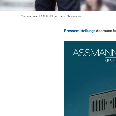
You are here:
ASSMANN germany
|
Newsroom
Pressemitteilung:
Assmann ist