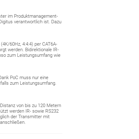
aster im Produktmanagement-
gitus verantwortlich ist. Dazu
 (4K/60Hz, 4:4:4) per CAT6A-
gt werden. Bidirektionale IR-
enso zum Leistungsumfang wie
 Dank PoC muss nur eine
nfalls zum Leistungsumfang.
 Distanz von bis zu 120 Metern
stützt werden IR- sowie RS232
lich der Transmitter mit
 anschließen.