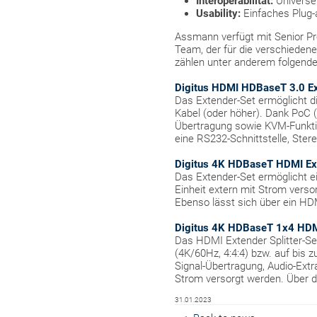
Interoperabilität:
Universel
Usability:
Einfaches Plug-a
Assmann verfügt mit Senior P
Team, der für die verschiedene
zählen unter anderem folgende 
Digitus HDMI HDBaseT 3.0 E
Das Extender-Set ermöglicht d
Kabel (oder höher). Dank PoC (
Übertragung sowie KVM-Funkti
eine RS232-Schnittstelle, Ste
Digitus 4K HDBaseT HDMI Ex
Das Extender-Set ermöglicht 
Einheit extern mit Strom vers
Ebenso lässt sich über ein HDM
Digitus 4K HDBaseT 1x4 HDMI
Das HDMI Extender Splitter-Set
(4K/60Hz, 4:4:4) bzw. auf bis
Signal-Übertragung, Audio-Ext
Strom versorgt werden. Über d
31.01.2023