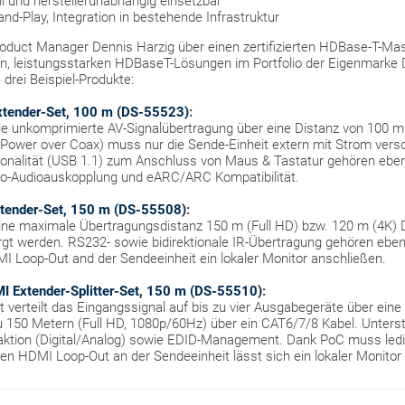
l und herstellerunabhängig einsetzbar
nd-Play, Integration in bestehende Infrastruktur
roduct Manager Dennis Harzig über einen zertifizierten HDBase-T-M
n, leistungsstarken HDBaseT-Lösungen im Portfolio der Eigenmarke Di
drei Beispiel-Produkte:
xtender-Set, 100 m (DS-55523)
:
ie unkomprimierte AV-Signalübertragung über eine Distanz von 100 m
Power over Coax) muss nur die Sende-Einheit extern mit Strom versor
onalität (USB 1.1) zum Anschluss von Maus & Tastatur gehören eb
reo-Audioauskopplung und eARC/ARC Kompatibilität.
tender-Set, 150 m (DS-55508)
:
eine maximale Übertragungsdistanz 150 m (Full HD) bzw. 120 m (4K)
orgt werden. RS232- sowie bidirektionale IR-Übertragung gehören ebe
I Loop-Out and der Sendeeinheit ein lokaler Monitor anschließen.
 Extender-Splitter-Set, 150 m (DS-55510)
:
 verteilt das Eingangssignal auf bis zu vier Ausgabegeräte über eine
 zu 150 Metern (Full HD, 1080p/60Hz) über ein CAT6/7/8 Kabel. Unter
raktion (Digital/Analog) sowie EDID-Management. Dank PoC muss ledig
en HDMI Loop-Out an der Sendeeinheit lässt sich ein lokaler Monitor