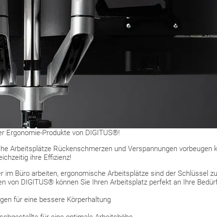
der Ergonomie-Produkte von DIGITUS®!
he Arbeitsplätze Rückenschmerzen und Verspannungen vorbeugen kön
chzeitig ihre Effizienz!
r im Büro arbeiten, ergonomische Arbeitsplätze sind der Schlüssel zu
n von DIGITUS® können Sie Ihren Arbeitsplatz perfekt an Ihre Bedür
gen für eine bessere Körperhaltung