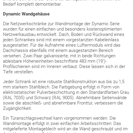
Bedarf komplett demontierbar.
Dynamic Wandgehäuse
Die Netzwerkschränke zur Wandmontage der Dynamic Serie
wurden für einen einfachen und besonders kostenoptimierten
Netzwerkausbau entwickelt. Dach, Boden und Rückwand eines
jeden Schrankes sind mit einem vorgestanzten Kabeleinlass
ausgestattet. Für die Aufnahme eines Lüftermoduls wird das
Dachchassis ebenfalls mit einem ausgestanzten Bereich
versehen. Zwei Paar galvanisierte, mit in beide Richtungen
ablesbare Höheneinheiten beschriftete 483 mm (19")-
Profilschienen sind im Inneren verbaut. Diese lassen sich in der
Tiefe verstellen.
Jeder Schrank ist eine robuste Stahlkonstruktion aus bis zu 1,5
mm starkem Stahlblech. Die Farbgebung erfolgt in Form von
elektrostatischer Pulverbeschichtung in den Standardfarben Grau
(RAL 7035) und Schwarz (RAL 9005). Abnehmbare Seitenwände
sowie die abschließ- und abnehmbare Fronttür, verbessern die
Zugänglichkeit.
Ein Türanschlagswechsel kann vorgenommen werden. Die
Wandmontage erfolgt in zwei einfachen Arbeitsschritten: Das
mitgelieferte Montageblech wird an die Wand geschraubt und im