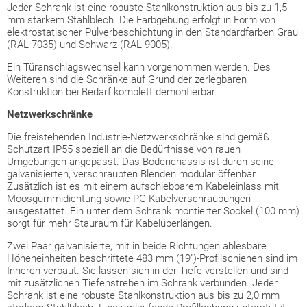
Jeder Schrank ist eine robuste Stahlkonstruktion aus bis zu 1,5
mm starkem Stahlblech. Die Farbgebung erfolgt in Form von
elektrostatischer Pulverbeschichtung in den Standardfarben Grau
(RAL 7035) und Schwarz (RAL 9005).
Ein Türanschlagswechsel kann vorgenommen werden. Des
Weiteren sind die Schränke auf Grund der zerlegbaren
Konstruktion bei Bedarf komplett demontierbar.
Netzwerkschränke
Die freistehenden Industrie-Netzwerkschränke sind gemäß
Schutzart IP55 speziell an die Bedürfnisse von rauen
Umgebungen angepasst. Das Bodenchassis ist durch seine
galvanisierten, verschraubten Blenden modular öffenbar.
Zusätzlich ist es mit einem aufschiebbarem Kabeleinlass mit
Moosgummidichtung sowie PG-Kabelverschraubungen
ausgestattet. Ein unter dem Schrank montierter Sockel (100 mm)
sorgt für mehr Stauraum für Kabelüberlängen.
Zwei Paar galvanisierte, mit in beide Richtungen ablesbare
Höheneinheiten beschriftete 483 mm (19")-Profilschienen sind im
Inneren verbaut. Sie lassen sich in der Tiefe verstellen und sind
mit zusätzlichen Tiefenstreben im Schrank verbunden. Jeder
Schrank ist eine robuste Stahlkonstruktion aus bis zu 2,0 mm