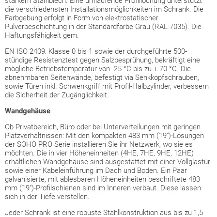
starkem Stahlblech. Eine umlaufende Profillochung unterstützt
die verschiedensten Installationsmöglichkeiten im Schrank. Die
Farbgebung erfolgt in Form von elektrostatischer
Pulverbeschichtung in der Standardfarbe Grau (RAL 7035). Die
Haftungsfähigkeit gem.
EN ISO 2409: Klasse 0 bis 1 sowie der durchgeführte 500-
stündige Resistenztest gegen Salzbesprühung, bekräftigt eine
mögliche Betriebstemperatur von -25 °C bis zu + 70 °C. Die
abnehmbaren Seitenwände, befestigt via Senkkopfschrauben,
sowie Türen inkl. Schwenkgriff mit Profil-Halbzylinder, verbessern
die Sicherheit der Zugänglichkeit.
Wandgehäuse
Ob Privatbereich, Büro oder bei Unterverteilungen mit geringen
Platzverhältnissen: Mit den kompakten 483 mm (19“)-Lösungen
der SOHO PRO Serie installieren Sie ihr Netzwerk, wo sie es
möchten. Die in vier Höheneinheiten (4HE, 7HE, 9HE, 12HE)
erhältlichen Wandgehäuse sind ausgestattet mit einer Vollglastür
sowie einer Kabeleinführung im Dach und Boden. Ein Paar
galvanisierte, mit ablesbaren Höheneinheiten beschriftete 483
mm (19")-Profilschienen sind im Inneren verbaut. Diese lassen
sich in der Tiefe verstellen.
Jeder Schrank ist eine robuste Stahlkonstruktion aus bis zu 1,5