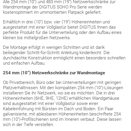
Alle 254 mm (10“) und 483 mm (19“) Netzwerkschränke zur
Wandmontage der DIGITUS SOHO Pro Serie werden
kostenoptimiert im ummontierten Flatpack geliefert.
Erhältlich in drei (10“) bzw. vier (19“) Höheneinheiten und
ausgestattet mit einer Vollglastür bietet DIGITUS Ihnen das
perfekte Produkt für die Unterverteilung oder den Aufbau eines
kleinen bis mittelgroßen Netzwerks.
Die Montage erfolgt in wenigen Schritten und ist dank
beiliegender Schritt-für-Schritt Anleitung kinderleicht. Die
durchdachte Konstruktion ermöglicht einen besonders schnellen
und einfachen Aufbau.
254 mm (10“) Netzwerkschränke zur Wandmontage
Ob Privatbereich, Büro oder bei Unterverteilungen mit geringen
Platzverhältnissen: Mit den kompakten 254 mm (10“)-Lösungen
installieren Sie ihr Netzwerk, wo sie es möchten. Die in drei
Höheneinheiten (6HE, 9HE, 12HE) erhältlichen Wandgehäuse
sind ausgestattet mit einer Vollglastür sowie einer
Kabeleinführung mit Bürsten im Dach und Boden. Ein Paar
galvanisierte, mit ablesbaren Höheneinheiten beschriftete 254
mm (10")-Profilschienen sind im Inneren verbaut. Diese lassen
sich in der Tiefe verstellen.