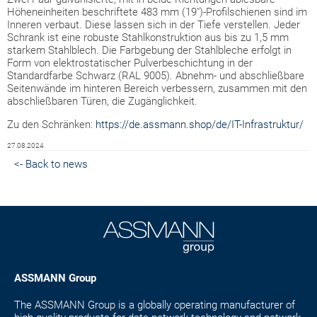
Höheneinheiten beschriftete 483 mm (19")-Profilschienen sind im
Inneren verbaut. Diese lassen sich in der Tiefe verstellen. Jeder
Schrank ist eine robuste Stahlkonstruktion aus bis zu 1,5 mm
starkem Stahlblech. Die Farbgebung der Stahlbleche erfolgt in
Form von elektrostatischer Pulverbeschichtung in der
Standardfarbe Schwarz (RAL 9005). Abnehm- und abschließbare
Seitenwände im hinteren Bereich verbessern, zusammen mit den
abschließbaren Türen, die Zugänglichkeit.
Zu den Schränken:
https://de.assmann.shop/de/IT-Infrastruktur/
27.08.2024
<- Back to news
ASSMANN Group
The ASSMANN Group is a globally operating manufacturer of