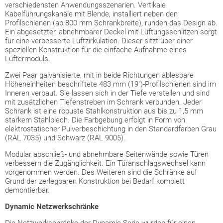
verschiedensten Anwendungsszenarien. Vertikale
Kabelführungskanäle mit Blende, installiert neben den
Profilschienen (ab 800 mm Schrankbreite), runden das Design ab.
Ein abgesetzter, abnehmbarer Deckel mit Lüftungsschlitzen sorgt
für eine verbesserte Luftzirkulation. Dieser sitzt über einer
speziellen Konstruktion für die einfache Aufnahme eines
Lüftermoduls.
Zwei Paar galvanisierte, mit in beide Richtungen ablesbare
Höheneinheiten beschriftete 483 mm (19")-Profilschienen sind im
Inneren verbaut. Sie lassen sich in der Tiefe verstellen und sind
mit zusätzlichen Tiefenstreben im Schrank verbunden. Jeder
Schrank ist eine robuste Stahlkonstruktion aus bis zu 1,5 mm
starkem Stahlblech. Die Farbgebung erfolgt in Form von
elektrostatischer Pulverbeschichtung in den Standardfarben Grau
(RAL 7035) und Schwarz (RAL 9005).
Modular abschließ- und abnehmbare Seitenwände sowie Türen
verbessern die Zugänglichkeit. Ein Türanschlagswechsel kann
vorgenommen werden. Des Weiteren sind die Schränke auf
Grund der zerlegbaren Konstruktion bei Bedarf komplett
demontierbar.
Dynamic Netzwerkschränke
Die Netzwerkschränke der Dynamic Serie wurden für einen