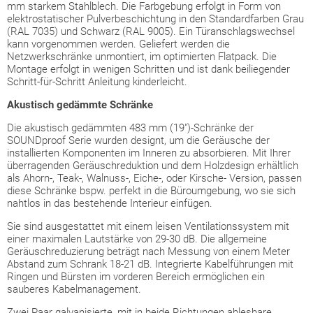
mm starkem Stahlblech. Die Farbgebung erfolgt in Form von
elektrostatischer Pulverbeschichtung in den Standardfarben Grau
(RAL 7035) und Schwarz (RAL 9005). Ein Türanschlagswechsel
kann vorgenommen werden. Geliefert werden die
Netzwerkschränke unmontiert, im optimierten Flatpack. Die
Montage erfolgt in wenigen Schritten und ist dank beiliegender
Schritt-für-Schritt Anleitung kinderleicht.
Akustisch gedämmte Schränke
Die akustisch gedämmten 483 mm (19")-Schränke der
SOUNDproof Serie wurden designt, um die Geräusche der
installierten Komponenten im Inneren zu absorbieren. Mit Ihrer
überragenden Geräuschreduktion und dem Holzdesign erhältlich
als Ahorn-, Teak-, Walnuss-, Eiche-, oder Kirsche- Version, passen
diese Schränke bspw. perfekt in die Büroumgebung, wo sie sich
nahtlos in das bestehende Interieur einfügen.
Sie sind ausgestattet mit einem leisen Ventilationssystem mit
einer maximalen Lautstärke von 29-30 dB. Die allgemeine
Geräuschreduzierung beträgt nach Messung von einem Meter
Abstand zum Schrank 18-21 dB. Integrierte Kabelführungen mit
Ringen und Bürsten im vorderen Bereich ermöglichen ein
sauberes Kabelmanagement.
Zwei Paar galvanisierte, mit in beide Richtungen ablesbare