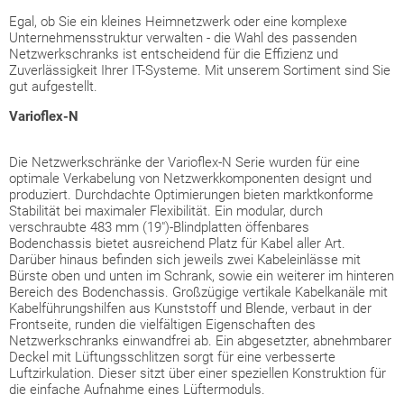
Egal, ob Sie ein kleines Heimnetzwerk oder eine komplexe
Unternehmensstruktur verwalten - die Wahl des passenden
Netzwerkschranks ist entscheidend für die Effizienz und
Zuverlässigkeit Ihrer IT-Systeme. Mit unserem Sortiment sind Sie
gut aufgestellt.
Varioflex
-N
Die Netzwerkschränke der Varioflex-N Serie wurden für eine
optimale Verkabelung von Netzwerkkomponenten designt und
produziert. Durchdachte Optimierungen bieten marktkonforme
Stabilität bei maximaler Flexibilität. Ein modular, durch
verschraubte 483 mm (19")-Blindplatten öffenbares
Bodenchassis bietet ausreichend Platz für Kabel aller Art.
Darüber hinaus befinden sich jeweils zwei Kabeleinlässe mit
Bürste oben und unten im Schrank, sowie ein weiterer im hinteren
Bereich des Bodenchassis. Großzügige vertikale Kabelkanäle mit
Kabelführungshilfen aus Kunststoff und Blende, verbaut in der
Frontseite, runden die vielfältigen Eigenschaften des
Netzwerkschranks einwandfrei ab. Ein abgesetzter, abnehmbarer
Deckel mit Lüftungsschlitzen sorgt für eine verbesserte
Luftzirkulation. Dieser sitzt über einer speziellen Konstruktion für
die einfache Aufnahme eines Lüftermoduls.