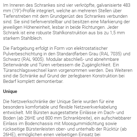
Im Inneren des Schrankes sind vier verkröpfte, galvanisierte 483
mm (19")-Profile integriert, welche an mehreren Stellen über
Tiefenstreben mit dem Grundgerüst des Schrankes verbunden
sind. Sie sind tiefenverstellbar und besitzen eine Markierung der
jeweiligen Höheneinheit, lesbar in beide Richtungen. Jeder
Schrank ist eine robuste Stahlkonstruktion aus bis zu 1,5 mm
starkem Stahlblech.
Die Farbgebung erfolgt in Form von elektrostatischer
Pulverbeschichtung in den Standardfarben Grau (RAL 7035) und
Schwarz (RAL 9005). Modular abschließ- und abnehmbare
Seitenwände und Türen verbessern die Zugänglichkeit. Ein
Türanschlagswechsel kann vorgenommen werden. Des Weiteren
sind die Schränke auf Grund der zerlegbaren Konstruktion bei
Bedarf komplett demontierbar.
Unique
Die Netzwerkschränke der Unique Serie wurden für eine
besonders komfortable und flexible Netzwerkverkabelung
entwickelt. Mit Bürsten ausgestattete Einlässe im Dach- und
Boden (ab 26HE und 800 mm Schrankbreite), ein aufschiebbarer
Einlass im Bodenchassis mit Moosgummidichtung sowie
rückseitige Bürstenleisten ober- und unterhalb der Rücktür (ab
26HE), ermöglichen einen vielseitigen Einsatz bei