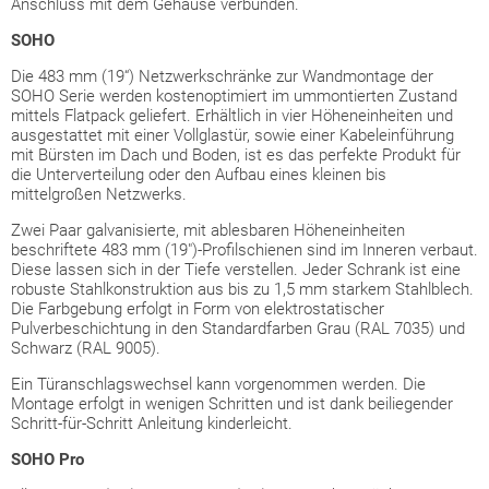
Anschluss mit dem Gehäuse verbunden.
SOHO
Die 483 mm (19“) Netzwerkschränke zur Wandmontage der
SOHO Serie werden kostenoptimiert im ummontierten Zustand
mittels Flatpack geliefert. Erhältlich in vier Höheneinheiten und
ausgestattet mit einer Vollglastür, sowie einer Kabeleinführung
mit Bürsten im Dach und Boden, ist es das perfekte Produkt für
die Unterverteilung oder den Aufbau eines kleinen bis
mittelgroßen Netzwerks.
Zwei Paar galvanisierte, mit ablesbaren Höheneinheiten
beschriftete 483 mm (19")-Profilschienen sind im Inneren verbaut.
Diese lassen sich in der Tiefe verstellen. Jeder Schrank ist eine
robuste Stahlkonstruktion aus bis zu 1,5 mm starkem Stahlblech.
Die Farbgebung erfolgt in Form von elektrostatischer
Pulverbeschichtung in den Standardfarben Grau (RAL 7035) und
Schwarz (RAL 9005).
Ein Türanschlagswechsel kann vorgenommen werden. Die
Montage erfolgt in wenigen Schritten und ist dank beiliegender
Schritt-für-Schritt Anleitung kinderleicht.
SOHO Pro