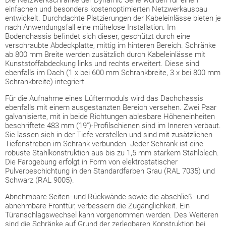
einfachen und besonders kostenoptimierten Netzwerkausbau
entwickelt. Durchdachte Platzierungen der Kabeleinlässe bieten je
nach Anwendungsfall eine mühelose Installation. Im
Bodenchassis befindet sich dieser, geschützt durch eine
verschraubte Abdeckplatte, mittig im hinteren Bereich. Schränke
ab 800 mm Breite werden zusätzlich durch Kabeleinlässe mit
Kunststoffabdeckung links und rechts erweitert. Diese sind
ebenfalls im Dach (1 x bei 600 mm Schrankbreite, 3 x bei 800 mm
Schrankbreite) integriert.
Für die Aufnahme eines Lüftermoduls wird das Dachchassis
ebenfalls mit einem ausgestanzten Bereich versehen. Zwei Paar
galvanisierte, mit in beide Richtungen ablesbare Höheneinheiten
beschriftete 483 mm (19")-Profilschienen sind im Inneren verbaut.
Sie lassen sich in der Tiefe verstellen und sind mit zusätzlichen
Tiefenstreben im Schrank verbunden. Jeder Schrank ist eine
robuste Stahlkonstruktion aus bis zu 1,5 mm starkem Stahlblech.
Die Farbgebung erfolgt in Form von elektrostatischer
Pulverbeschichtung in den Standardfarben Grau (RAL 7035) und
Schwarz (RAL 9005).
Abnehmbare Seiten- und Rückwände sowie die abschließ- und
abnehmbare Fronttür, verbessern die Zugänglichkeit. Ein
Türanschlagswechsel kann vorgenommen werden. Des Weiteren
sind die Schränke auf Grund der zerlegbaren Konstruktion bei