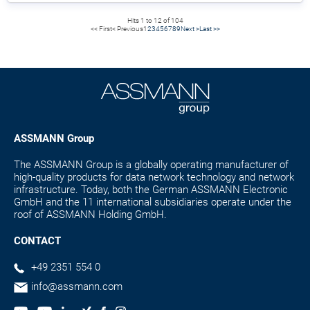
Hits 1 to 12 of 104
<< First
< Previous
1
2
3
4
5
6
7
8
9
Next >
Last >>
ASSMANN Group
The ASSMANN Group is a globally operating manufacturer of
high-quality products for data network technology and network
infrastructure. Today, both the German ASSMANN Electronic
GmbH and the 11 international subsidiaries operate under the
roof of ASSMANN Holding GmbH.
CONTACT
+49 2351 554 0
info@assmann.com