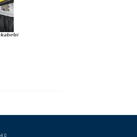
𝙠𝙖𝙗𝙚𝙡𝙣!
4 0