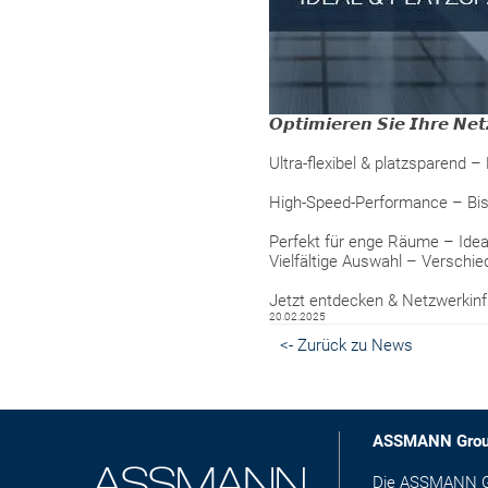
𝙊𝙥𝙩𝙞𝙢𝙞𝙚𝙧𝙚𝙣 𝙎𝙞𝙚 𝙄𝙝𝙧𝙚 𝙉𝙚
Ultra-flexibel & platzsparend
High-Speed-Performance – Bis
Perfekt für enge Räume – Idea
Vielfältige Auswahl – Verschi
Jetzt entdecken & Netzwerkinfr
20.02.2025
<- Zurück zu News
ASSMANN Gro
Die ASSMANN Gro