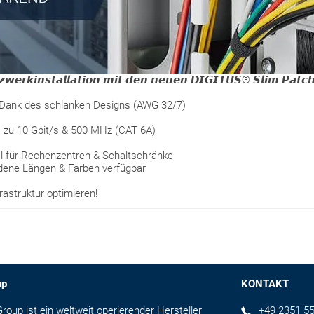
𝙯𝙬𝙚𝙧𝙠𝙞𝙣𝙨𝙩𝙖𝙡𝙡𝙖𝙩𝙞𝙤𝙣 𝙢𝙞𝙩 𝙙𝙚𝙣 𝙣𝙚𝙪𝙚𝙣 𝘿𝙄𝙂𝙄𝙏𝙐𝙎® 𝙎𝙡𝙞𝙢 𝙋𝙖𝙩𝙘
 – Dank des schlanken Designs (AWG 32/7)
 zu 10 Gbit/s & 500 MHz (CAT 6A)
l für Rechenzentren & Schaltschränke
edene Längen & Farben verfügbar
astruktur optimieren!
up
KONTAKT
up ist ein weltweit operierender Hersteller
+49 2351 55