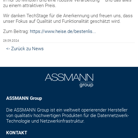
in nur 30 Minuten und eine robuste Verarbeitung – und das alles
zu einem attraktiven Preis.
Wir danken TechStage für die Anerkennung und freuen uns, dass
unser Fokus auf Qualität und Funktionalität geschätzt wird.
Zum Beitrag:
https://www.heise.de/bestenlis...
26.09.2024
<- Zurück zu News
ASSMANN Group
Die ASSMANN Group ist ein weltweit operierender Hersteller
von qualitativ hochwertigen Produkten für die Datennetzwerk-
Technologie und Netzwerkinfrastruktur.
KONTAKT