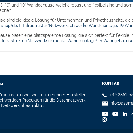
19" und 10" Wandgehäuse, welche robust und flexibel sind und somit d
achen.
 sind die ideale Lösung für Unternehmen und Privathaushalte, die s
n.shop/de/IT-Infrastruktur/Netzwerkschraenke-Wandmontage/19-Wa
e bieten eine platzsparende Lösung, die sich perfekt für flexible In
IT-Infrastruktur/Netzwerkschraenke-Wandmontage/19-Wandgehaeuse
up
KONTAKT
up ist ein weltweit operierender Hersteller
+49 2351 55
hochwertigen Produkten für die Datennetzwerk-
info@assm
 Netzwerkinfrastruktur.