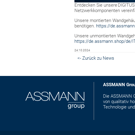
Entdecken Sie unsere DIGITUS® 
Netzwerkkomponenten vereinf
Unsere montierten Wandgehäuse
benötigen.
https://de.assman
Unsere unmontierten Wandgehäus
https://de.assmann.shop/de/
24.10.2024
<- Zurück zu News
ASSMANN Gro
Die ASSMANN Gro
von qualitativ 
Technologie und