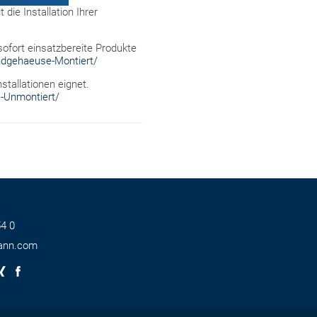
ie Installation Ihrer
ofort einsatzbereite Produkte
ndgehaeuse-Montiert/
stallationen eignet.
-Unmontiert/
4 0
ann.com