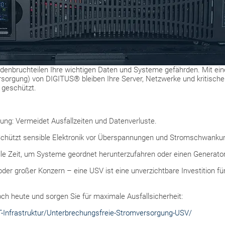
ndenbruchteilen Ihre wichtigen Daten und Systeme gefährden. Mit ei
rsorgung) von DIGITUS® bleiben Ihre Server, Netzwerke und kritisc
 geschützt.
gung: Vermeidet Ausfallzeiten und Datenverluste.
 Schützt sensible Elektronik vor Überspannungen und Stromschwanku
volle Zeit, um Systeme geordnet herunterzufahren oder einen Generator
der großer Konzern – eine USV ist eine unverzichtbare Investition für
ch heute und sorgen Sie für maximale Ausfallsicherheit:
T-Infrastruktur/Unterbrechungsfreie-Stromversorgung-USV/