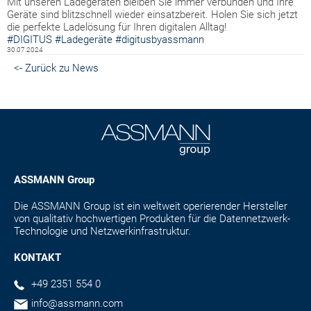
Mit unseren Ladegeräten bleiben Sie immer verbunden und Ihre
Geräte sind blitzschnell wieder einsatzbereit. Holen Sie sich jetzt
die perfekte Ladelösung für Ihren digitalen Alltag!
#DIGITUS
#Ladegeräte
#digitusbyassmann
30.07.2024
<- Zurück zu News
ASSMANN Group
Die ASSMANN Group ist ein weltweit operierender Hersteller
von qualitativ hochwertigen Produkten für die Datennetzwerk-
Technologie und Netzwerkinfrastruktur.
KONTAKT
+49 2351 554 0
info@assmann.com