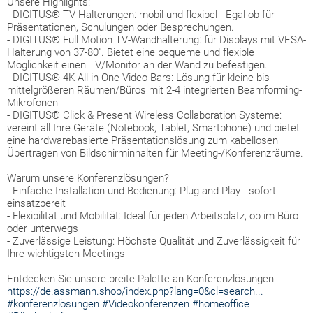
Unsere Highlights:
-
DIGITUS® TV Halterungen: mobil und flexibel - Egal ob für
Präsentationen, Schulungen oder Besprechungen.
- DIGITUS® Full Motion TV-Wandhalterung: für Displays mit VESA-
Halterung von 37-80". Bietet eine bequeme und flexible
Möglichkeit einen TV/Monitor an der Wand zu befestigen.
- DIGITUS® 4K All-in-One Video Bars: Lösung für kleine bis
mittelgrößeren Räumen/Büros mit 2-4 integrierten Beamforming-
Mikrofonen
- DIGITUS® Click & Present Wireless Collaboration Systeme:
vereint all Ihre Geräte (Notebook, Tablet, Smartphone) und bietet
eine hardwarebasierte Präsentationslösung zum kabellosen
Übertragen von Bildschirminhalten für Meeting-/Konferenzräume.
Warum unsere Konferenzlösungen?
- Einfache Installation und Bedienung: Plug-and-Play - sofort
einsatzbereit
- Flexibilität und Mobilität: Ideal für jeden Arbeitsplatz, ob im Büro
oder unterwegs
- Zuverlässige Leistung: Höchste Qualität und Zuverlässigkeit für
Ihre wichtigsten Meetings
Entdecken Sie unsere breite Palette an Konferenzlösungen:
https://de.assmann.shop/index.php?lang=0&cl=search...
#konferenzlösungen
#Videokonferenzen
#homeoffice