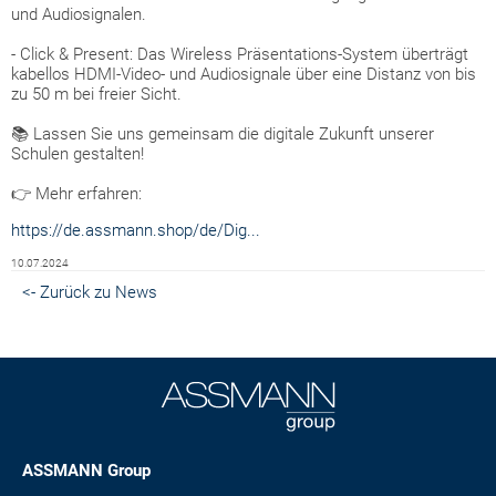
und Audiosignalen.
- Click & Present: Das Wireless Präsentations-System überträgt
kabellos HDMI-Video- und Audiosignale über eine Distanz von bis
zu 50 m bei freier Sicht.
📚 Lassen Sie uns gemeinsam die digitale Zukunft unserer
Schulen gestalten!
👉 Mehr erfahren:
https://de.assmann.shop/de/Dig...
10.07.2024
<- Zurück zu News
ASSMANN Group