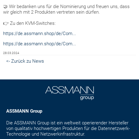
🤝 Wir bedanken uns für die Nominierung und freuen uns, dass
wir gleich mit 2 Produkten vertreten sein dürfen.
👉 Zu den KVM-Switches:
https://de.assmann.shop/de/Com...
https://de.assmann.shop/de/Com...
28.03.2024
<- Zurück zu News
ASSMANN Group
Die ASSMANN Group ist ein weltweit operierender Hersteller
von qualitativ hochwertigen Produkten für die Datennetzwerk-
Technologie und Netzwerkinfrastruktur.