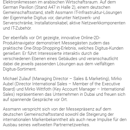
Elektronikmessen im arabischen Wirtschaftsraum. Auf dem
German Pavilion (Stand A47 in Halle 2), einem deutschen
Gemeinschaftsstand, stellt Assmann IT-Infrastruktur-Lösungen
der Eigenmarke Digitus vor, darunter Netzwerk- und
Serverschränke, Installationskabel, aktive Netzwerkkomponenten
und IT-Zubehör.
Der ebenfalls vor Ort gezeigte, innovative Online-2D-
Produktnavigator demonstriert Messegästen zudem das
praktische One-Stop-Shopping-Erlebnis, welches Digitus-Kunden
genießen: Er führt Interessierte interaktiv durch die
verschiedenen Ebenen eines Gebäudes und veranschautlicht
dabei die jeweils passenden Lösungen aus dem vielfältigen
Digitus-Sortiment.
Michael Zulauf (Managing Director – Sales & Marketing), Mirko
Aubel (Director International Sales – Member of the Executive
Board) und Mirko Wittfoth (Key Account Manager – International
Sales) repräsentieren das Unternehmen in Dubai und freuen sich
auf spannende Gespräche vor Ort.
Assmann verspricht sich von der Messepräsenz auf dem
deutschen Gemeinschaftsstand sowohl die Steigerung der
internationalen Markenbekanntheit als auch neue Impulse für den
Ausbau seines weltweiten Partnernetzwerkes.