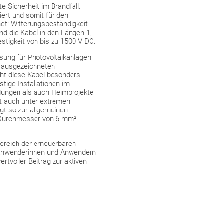
 Sicherheit im Brandfall.
ert und somit für den
et: Witterungsbeständigkeit
ind die Kabel in den Längen 1,
stigkeit von bis zu 1500 V DC.
ösung für Photovoltaikanlagen
nd ausgezeichneten
ht diese Kabel besonders
stige Installationen im
ndungen als auch Heimprojekte
it auch unter extremen
t so zur allgemeinen
m Durchmesser von 6 mm²
Bereich der erneuerbaren
n Anwenderinnen und Anwendern
rtvoller Beitrag zur aktiven