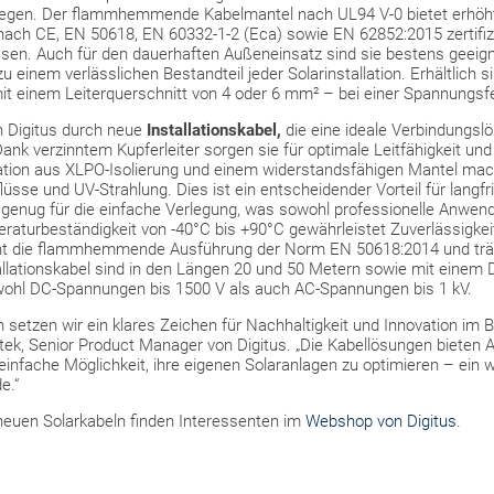
egen. Der flammhemmende Kabelmantel nach UL94 V-0 bietet erhöhte
nach CE, EN 50618, EN 60332-1-2 (Eca) sowie EN 62852:2015 zertifizi
ssen. Auch für den dauerhaften Außeneinsatz sind sie bestens geeign
 einem verlässlichen Bestandteil jeder Solarinstallation. Erhältlich s
it einem Leiterquerschnitt von 4 oder 6 mm² – bei einer Spannungsfe
n Digitus durch neue
Installationskabel,
die eine ideale Verbindungsl
ank verzinntem Kupferleiter sorgen sie für optimale Leitfähigkeit u
ation aus XLPO-Isolierung und einem widerstandsfähigen Mantel mac
üsse und UV-Strahlung. Dies ist ein entscheidender Vorteil für langfri
el genug für die einfache Verlegung, was sowohl professionelle Anwe
peraturbeständigkeit von -40°C bis +90°C gewährleistet Zuverlässigke
t die flammhemmende Ausführung der Norm EN 50618:2014 und träg
tallationskabel sind in den Längen 20 und 50 Metern sowie mit eine
sowohl DC-Spannungen bis 1500 V als auch AC-Spannungen bis 1 kV.
 setzen wir ein klares Zeichen für Nachhaltigkeit und Innovation im 
tek, Senior Product Manager von Digitus. „Die Kabellösungen biete
einfache Möglichkeit, ihre eigenen Solaranlagen zu optimieren – ein we
e.“
neuen Solarkabeln finden Interessenten im
Webshop von Digitus
.