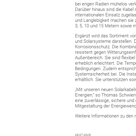
bei engen Radien mühelos verl
Darüber hinaus sind die Kabel 
internationalen Einsatz zugela
und Langlebigkeit machen sie zu
3, 5, 10 und 15 Metern sowie m
Ergänzt wird das Sortiment vo
und Solarsysteme darstellen. D
Korrosionsschutz. Die Kombin
resistent gegen Witterungseinfl
Außenbereich. Sie sind flexib
erheblich erleichtert. Die Tem
Bedingungen. Zudem entsprich
Systemsicherheit bei. Die Ins
erhältlich. Sie unterstützen 
„Mit unseren neuen Solarkabeln
Energien,“ so Thomas Schwien
eine zuverlässige, sichere und 
Mitgestaltung der Energiewend
Weitere Informationen zu den 
29.07.2025