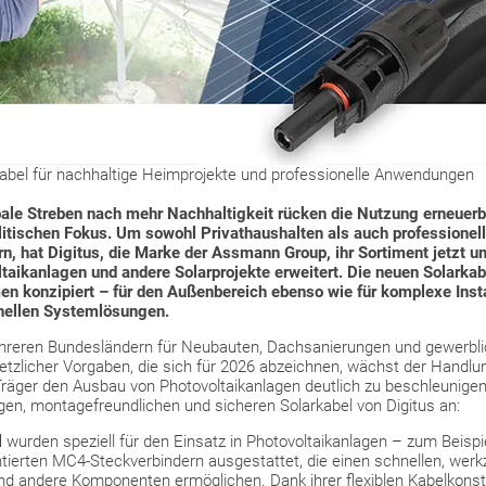
rkabel für nachhaltige Heimprojekte und professionelle Anwendungen
ale Streben nach mehr Nachhaltigkeit rücken die Nutzung erneuer
litischen Fokus. Um sowohl Privathaushalten als auch professionel
ern, hat Digitus, die Marke der Assmann Group, ihr Sortiment jetzt
oltaikanlagen und andere Solarprojekte erweitert. Die neuen Solarka
en konzipiert – für den Außenbereich ebenso wie für komplexe Ins
nellen Systemlösungen.
mehreren Bundesländern für Neubauten, Dachsanierungen und gewerbl
setzlicher Vorgaben, die sich für 2026 abzeichnen, wächst der Handl
räger den Ausbau von Photovoltaikanlagen deutlich zu beschleunigen
en, montagefreundlichen und sicheren Solarkabel von Digitus an:
l
wurden speziell für den Einsatz in Photovoltaikanlagen – zum Beisp
ntierten MC4-Steckverbindern ausgestattet, die einen schnellen, we
nd andere Komponenten ermöglichen. Dank ihrer flexiblen Kabelkonstr