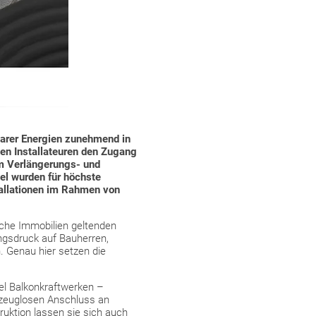
barer Energien zunehmend in
len Installateuren den Zugang
 um Verlängerungs- und
bel wurden für höchste
tallationen im Rahmen von
iche Immobilien geltenden
ungsdruck auf Bauherren,
. Genau hier setzen die
iel Balkonkraftwerken –
rkzeuglosen Anschluss an
uktion lassen sie sich auch