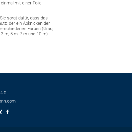
einmal mit einer Folie
Sie sorgt dafür, dass das
hutz, der ein Abknicken der
verschiedenen Farben (Grau,
, 3 m, 5 m, 7 m und 10 m)
4 0
ann.com