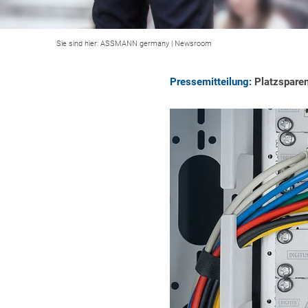
Sie sind hier:
ASSMANN germany
|
Newsroom
Pressemitteilung:
Platzsparend