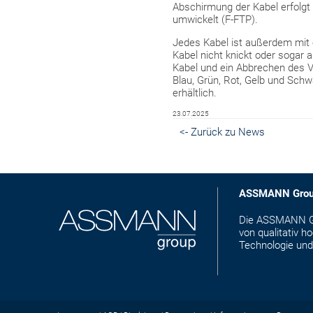
Abschirmung der Kabel erfolgt i
umwickelt (F-FTP).
Jedes Kabel ist außerdem mit 
Kabel nicht knickt oder sogar 
Kabel und ein Abbrechen des V
Blau, Grün, Rot, Gelb und Schw
erhältlich.
23.07.2025
<- Zurück zu News
ASSMANN Gro
Die ASSMANN Gro
von qualitativ 
Technologie und