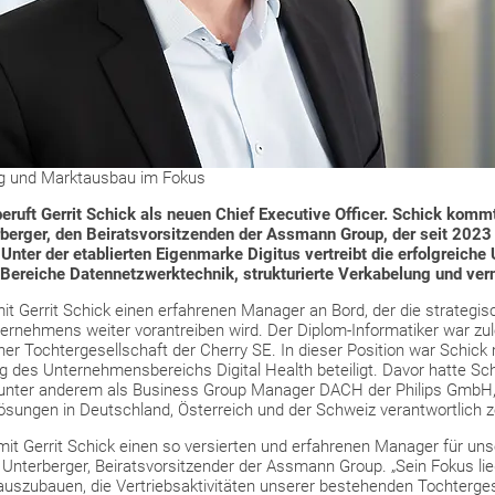
ng und Marktausbau im Fokus
ft Gerrit Schick als neuen Chief Executive Officer. Schick kommt 
berger, den Beiratsvorsitzenden der Assmann Group, der seit 2023 
. Unter der etablierten Eigenmarke Digitus vertreibt die erfolgreic
 Bereiche Datennetzwerktechnik, strukturierte Verkabelung und ve
it Gerrit Schick einen erfahrenen Manager an Bord, der die strategi
ernehmens weiter vorantreiben wird. Der Diplom-Informatiker war zul
ner Tochtergesellschaft der Cherry SE. In dieser Position war Schick
g des Unternehmensbereichs Digital Health beteiligt. Davor hatte Schi
e, unter anderem als Business Group Manager DACH der Philips GmbH, 
ösungen in Deutschland, Österreich und der Schweiz verantwortlich z
 mit Gerrit Schick einen so versierten und erfahrenen Manager für u
 Unterberger, Beiratsvorsitzender der Assmann Group. „Sein Fokus lieg
uszubauen, die Vertriebsaktivitäten unserer bestehenden Tochtergese