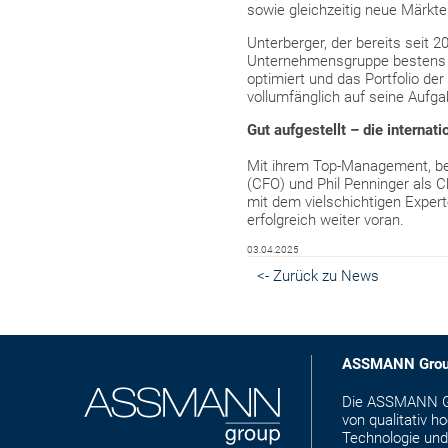
sowie gleichzeitig neue Märkt
Unterberger, der bereits seit
Unternehmensgruppe bestens ve
optimiert und das Portfolio der
vollumfänglich auf seine Aufga
Gut aufgestellt – die internat
Mit ihrem Top-Management, best
(CFO) und Phil Penninger als Ch
mit dem vielschichtigen Exper
erfolgreich weiter voran.
03.04.2025
<- Zurück zu News
ASSMANN Gro
Die ASSMANN Gro
von qualitativ 
Technologie und