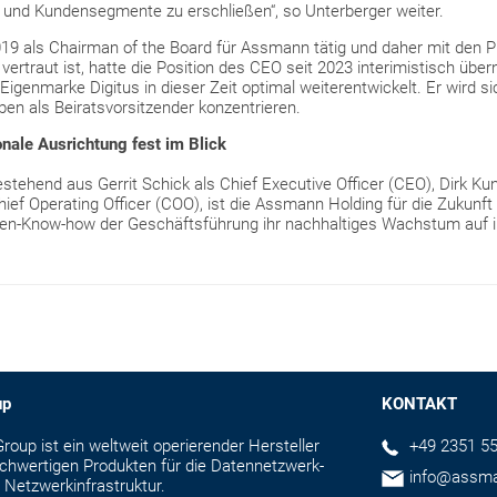
e und Kundensegmente zu erschließen“, so Unterberger weiter.
 2019 als Chairman of the Board für Assmann tätig und daher mit den
rtraut ist, hatte die Position des CEO seit 2023 interimistisch übe
 Eigenmarke Digitus in dieser Zeit optimal weiterentwickelt. Er wird si
ben als Beiratsvorsitzender konzentrieren.
ionale Ausrichtung fest im Blick
ehend aus Gerrit Schick als Chief Executive Officer (CEO), Dirk Kunz
ief Operating Officer (COO), ist die Assmann Holding für die Zukunft 
ten-Know-how der Geschäftsführung ihr nachhaltiges Wachstum auf i
up
KONTAKT
up ist ein weltweit operierender Hersteller
+49 2351 55
hochwertigen Produkten für die Datennetzwerk-
info@assm
 Netzwerkinfrastruktur.