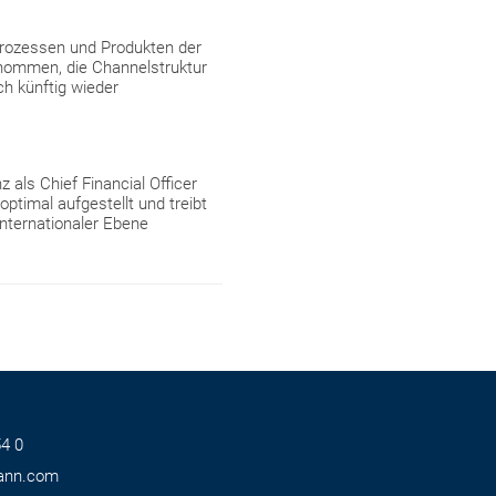
 Prozessen und Produkten der
rnommen, die Channelstruktur
ch künftig wieder
 als Chief Financial Officer
optimal aufgestellt und treibt
nternationaler Ebene
4 0
ann.com