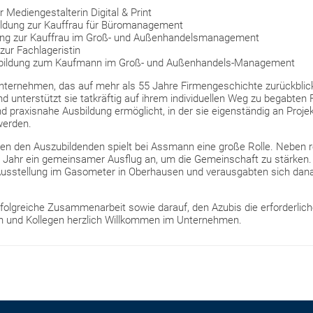
 Mediengestalterin Digital & Print
ldung zur Kauffrau für Büromanagement
ung zur Kauffrau im Groß- und Außenhandelsmanagement
zur Fachlageristin
bildung zum Kaufmann im Groß- und Außenhandels-Management
ernehmen, das auf mehr als 55 Jahre Firmengeschichte zurückblicke
nd unterstützt sie tatkräftig auf ihrem individuellen Weg zu begabte
 praxisnahe Ausbildung ermöglicht, in der sie eigenständig an Proje
werden.
n den Auszubildenden spielt bei Assmann eine große Rolle. Neben 
es Jahr ein gemeinsamer Ausflug an, um die Gemeinschaft zu stärken
Ausstellung im Gasometer in Oberhausen und verausgabten sich dan
rfolgreiche Zusammenarbeit sowie darauf, den Azubis die erforderlic
en und Kollegen herzlich Willkommen im Unternehmen.