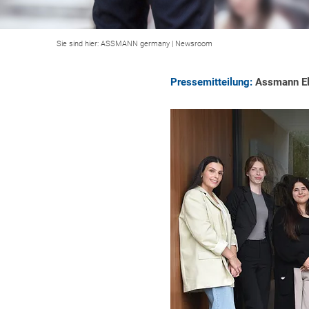
Sie sind hier:
ASSMANN germany
|
Newsroom
Pressemitteilung:
Assmann Ele