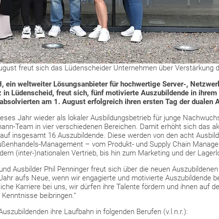
ugust freut sich das Lüdenscheider Unternehmen über Verstärkung d
 ein weltweiter Lösungsanbieter für hochwertige Server-, Netzwerk
tz in Lüdenscheid, freut sich, fünf motivierte Auszubildende in ih
bsolvierten am 1. August erfolgreich ihren ersten Tag der dualen 
ses Jahr wieder als lokaler Ausbildungsbetrieb für junge Nachwuch
nn-Team in vier verschiedenen Bereichen. Damit erhöht sich das ak
uf insgesamt 16 Auszubildende. Diese werden von den acht Ausbild
Außenhandels-Management – vom Produkt- und Supply Chain Managem
em (inter-)nationalen Vertrieb, bis hin zum Marketing und der Lagerlo
nd Ausbilder Phil Penninger freut sich über die neuen Auszubildenen 
s Jahr aufs Neue, wenn wir engagierte und motivierte Auszubildende 
liche Karriere bei uns, wir dürfen ihre Talente fördern und ihnen auf
 Kenntnisse beibringen.“
uszubildenden ihre Laufbahn in folgenden Berufen (v.l.n.r.):