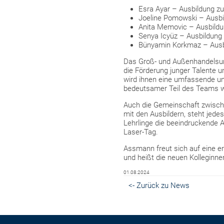
Esra Ayar – Ausbildung zur
Joeline Pomowski – Ausbi
Anita Memovic – Ausbild
Senya Icyüz – Ausbildung 
Bünyamin Korkmaz – Aus
Das Groß- und Außenhandelsunt
die Förderung junger Talente u
wird ihnen eine umfassende und
bedeutsamer Teil des Teams 
Auch die Gemeinschaft zwische
mit den Ausbildern, steht jed
Lehrlinge die beeindruckende 
Laser-Tag.
Assmann freut sich auf eine e
und heißt die neuen Kolleginn
01.08.2024
<- Zurück zu News