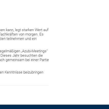
n kann, legt starken Wert auf
n Fachkräften von morgen. Es
kten teilnehmen und ein
regelmäßigen „Azubi-Meetings“
. Dieses Jahr besuchten die
ach gemeinsam bei einer Partie
hen Kenntnisse beizubringen