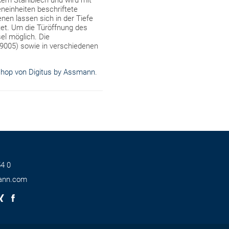
kem Stahlblech und wird mit
neinheiten beschriftete
nen lassen sich in der Tiefe
ttet. Um die Türöffnung des
el möglich. Die
9005) sowie in verschiedenen
hop von Digitus by Assmann
.
4 0
ann.com