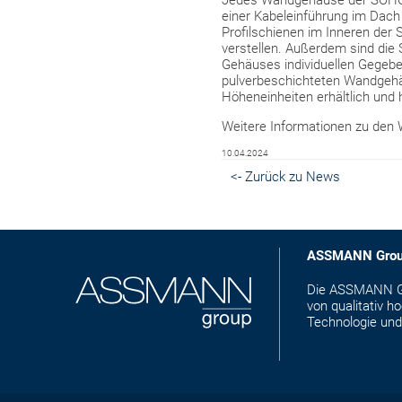
Jedes Wandgehäuse der SOHO Pr
einer Kabeleinführung im Dach 
Profilschienen im Inneren der 
verstellen. Außerdem sind die 
Gehäuses individuellen Gegebe
pulverbeschichteten Wandgehä
Höheneinheiten erhältlich und 
Weitere Informationen zu den
10.04.2024
<- Zurück zu News
ASSMANN Gro
Die ASSMANN Gro
von qualitativ 
Technologie und