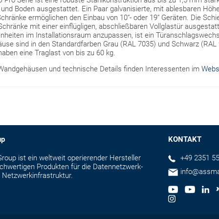
o Serie ist eine robuste Stahlkonstruktion aus bis zu 1,5 mm star
und Boden ausgestattet. Ein Paar galvanisierte, mit ablesbaren Höhe
Schränke ermöglichen den Einbau von 10“- oder 19“ Geräten. Die Schie
Schränke mit einer einflügligen, abschließbaren Vollglastür ausgesta
nheiten im Installationsraum anzupassen, ist ein Türanschlagswechs
use sind in den Standardfarben Grau (RAL 7035) und Schwarz (RAL 
haben eine Traglast von bis zu 60 kg.
 Wandgehäusen und technische Details finden Interessenten im
Webs
up
KONTAKT
up ist ein weltweit operierender Hersteller
+49 2351 55
hochwertigen Produkten für die Datennetzwerk-
info@assm
 Netzwerkinfrastruktur.