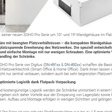
nt seiner neuen SOHO Pro Serie um 10“- und 19“-Wandgehäuse im Fla
Büro mit beengten Platzverhältnissen – die kompakten Wandgehäus
platzsparende Erweiterung des Netzwerkes. Die speziell entwickelt
e und einfache Montage mit nur wenigen Schrauben. Eine optimiert
Handling der Schränke.
HO Pro Serie von Digitus (
DN-491xx
&
DN-492xx
) schaffen die Basis
Netzwerktechnik (Smart Office & Home Office). Dank ihnen lassen s
ht nur zentral verbauen, sondern auch bei sehr begrenzten Platzverhä
ptimierte Logistik dank Flatpack-Verpackung
und kostengünstige Logistik werden die Schränke unmontiert in einem F
rgeben sich daher Vorteile aus der Einsparung von Lagerplatz sowie
en. Aufbau und Montage erfolgen in wenigen Schritten und gelingen d