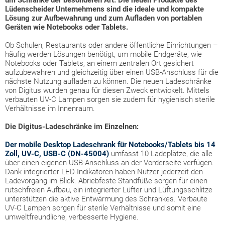
um Schränke der besonderen Art: Die neuen Produkte des
Lüdenscheider Unternehmens sind die ideale und kompakte
Lösung zur Aufbewahrung und zum Aufladen von portablen
Geräten wie Notebooks oder Tablets.
Ob Schulen, Restaurants oder andere öffentliche Einrichtungen –
häufig werden Lösungen benötigt, um mobile Endgeräte, wie
Notebooks oder Tablets, an einem zentralen Ort gesichert
aufzubewahren und gleichzeitig über einen USB-Anschluss für die
nächste Nutzung aufladen zu können. Die neuen Ladeschränke
von Digitus wurden genau für diesen Zweck entwickelt. Mittels
verbauten UV-C Lampen sorgen sie zudem für hygienisch sterile
Verhältnisse im Innenraum.
Die Digitus-Ladeschränke im Einzelnen:
Der mobile Desktop Ladeschrank für Notebooks/Tablets bis 14
Zoll, UV-C, USB-C (DN-45004)
umfasst 10 Ladeplätze, die alle
über einen eigenen USB-Anschluss an der Vorderseite verfügen.
Dank integrierter LED-Indikatoren haben Nutzer jederzeit den
Ladevorgang im Blick. Abriebfeste Standfüße sorgen für einen
rutschfreien Aufbau, ein integrierter Lüfter und Lüftungsschlitze
unterstützen die aktive Entwärmung des Schrankes. Verbaute
UV-C Lampen sorgen für sterile Verhältnisse und somit eine
umweltfreundliche, verbesserte Hygiene.