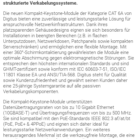
strukturierte Verkabelungssysteme.
Die neuen Kompakt-Keystone-Module der Kategorie CAT 6A von
Digitus bieten eine zuverlässige und leistungsstarke Lösung für
anspruchsvolle Netzwerkinfrastrukturen. Dank ihres
platzsparenden Gehäusedesigns eignen sie sich besonders für
Installationen in beengten Bereichen (z.B. in flachen
Unterputzdosen, Netzwerkdosen, Patchpanels sowie kompakten
Serverschränken) und ermöglichen eine flexible Montage. Mit
einer 360°-Schirmkontaktierung gewährleisten die Module eine
optimale Abschirmung gegen elektromagnetische Störungen. Sie
entsprechen den höchsten internationalen Standards und sind
GHMT-zertifiziert sowie konform mit IEC 60603-7-51, ISO/IEC
11801 Klasse EA und ANSI/TIA-568. Digitus steht für Qualität
sowie Kundenzufriedenheit und gewährt seinen Kunden daher
eine 25-jährige Systemgarantie auf alle passiven
Verkabelungskomponenten.
Die Kompakt-Keystone-Module unterstützen
Datenübertragungsraten von bis zu 10 Gigabit Ethernet
(10GBASE-T) und Übertragungsfrequenzen von bis zu 500 MHz.
Sie sind kompatibel mit den PoE-Standards IEEE 802.3 af/at/bt
(PoE, PoE+ & 4PPoE) und eignen sich daher ideal für
leistungsstarke Netzwerkanwendungen. Ein weiteres
herausragendes Merkmal ist die werkzeugfreie Montage, die eine