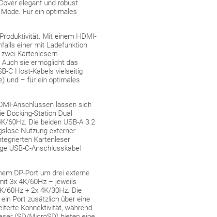
Cover elegant und robust
t Mode. Für ein optimales
 Produktivität. Mit einem HDMI-
falls einer mit Ladefunktion
 zwei Kartenlesern
 Auch sie ermöglicht das
B-C Host-Kabels vielseitig
) und – für ein optimales
DMI-Anschlüssen lassen sich
ie Docking-Station Dual
4K/60Hz. Die beiden USB-A 3.2
ngslose Nutzung externer
tegrierten Kartenleser
ange USB-C-Anschlusskabel
nem DP-Port um drei externe
mit 3x 4K/60Hz – jeweils
4K/60Hz + 2x 4K/30Hz. Die
in Port zusätzlich über eine
iterte Konnektivität, während
leser (SD/MicroSD) bieten eine