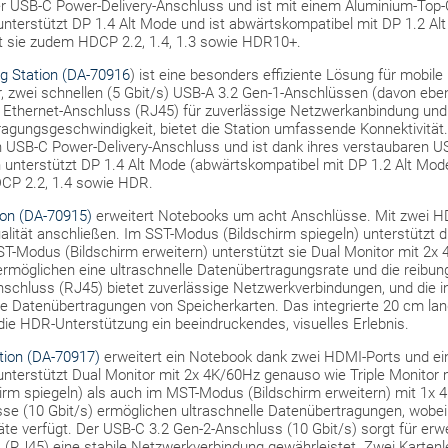
 USB-C Power-Delivery-Anschluss und ist mit einem Aluminium-Top-
 unterstützt DP 1.4 Alt Mode und ist abwärtskompatibel mit DP 1.2 Al
zt sie zudem HDCP 2.2, 1.4, 1.3 sowie HDR10+.
ng Station (DA-70916
) ist eine besonders effiziente Lösung für mobile
r, zwei schnellen (5 Gbit/s) USB-A 3.2 Gen-1-Anschlüssen (davon eben
it Ethernet-Anschluss (RJ45) für zuverlässige Netzwerkanbindung und
agungsgeschwindigkeit, bietet die Station umfassende Konnektivität.
USB-C Power-Delivery-Anschluss und ist dank ihres verstaubaren US
n unterstützt DP 1.4 Alt Mode (abwärtskompatibel mit DP 1.2 Alt Mode
DCP 2.2, 1.4 sowie HDR.
ion (DA-70915)
erweitert Notebooks um acht Anschlüsse. Mit zwei H
alität anschließen. Im SST-Modus (Bildschirm spiegeln) unterstützt d
T-Modus (Bildschirm erweitern) unterstützt sie Dual Monitor mit 2x 
ermöglichen eine ultraschnelle Datenübertragungsrate und die reibu
nschluss (RJ45) bietet zuverlässige Netzwerkverbindungen, und die in
e Datenübertragungen von Speicherkarten. Das integrierte 20 cm l
ät, die HDR-Unterstützung ein beeindruckendes, visuelles Erlebnis.
tion (DA-70917)
erweitert ein Notebook dank zwei HDMI-Ports und ei
unterstützt Dual Monitor mit 2x 4K/60Hz genauso wie Triple Monitor 
rm spiegeln) als auch im MST-Modus (Bildschirm erweitern) mit 1x 
e (10 Gbit/s) ermöglichen ultraschnelle Datenübertragungen, wobei e
äte verfügt. Der USB-C 3.2 Gen-2-Anschluss (10 Gbit/s) sorgt für erwe
s (RJ45) eine stabile Netzwerkverbindung gewährleistet. Zwei Karten