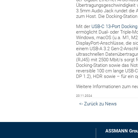
Übertragungsgeschwindigkeit v
3.5mm Audio Jack rundet die A
zum Host. Die Docking-Station
Mit der
USB-C 13-Port Docking
ermöglicht Dual- oder Triple-M
Windows, macOS (u.a. M1, M2, 
DisplayPort-Anschlüsse, die si
einem USB-A 3.2 Gen-2-Anschlu
ultraschnellen Datenübertragun
(RJ45) mit 2500 Mbit/s sorgt f
Docking-Station sowie das Note
reversible 100 cm lange USB-C
DP 1.2), HDR sowie – für ein 
Weitere Informationen zum neu
20.11.2024
<- Zurück zu News
ASSMANN Gro