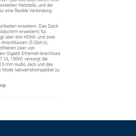
starken Netzteils, und der
r eine flexible Verbindung
ichkeiten erweitern. Das Dock
ldschirm erweitern) für
gt über drei HDMI- und zwei
1-Anschlüssen (5 Gbit/s),
fitieren User von
ein Gigabit Ethernet-Anschluss
7,1A, 150W) versorgt die
r 3,5 mm Audio Jack und das
lt Mode (abwärtskompatibel zu
hop
.