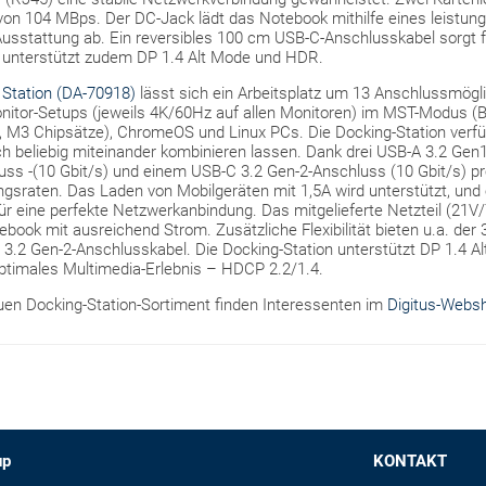
on 104 MBps. Der DC-Jack lädt das Notebook mithilfe eines leistungs
usstattung ab. Ein reversibles 100 cm USB-C-Anschlusskabel sorgt fü
 unterstützt zudem DP 1.4 Alt Mode und HDR.
 Station (DA-70918)
lässt sich ein Arbeitsplatz um 13 Anschlussmögl
onitor-Setups (jeweils 4K/60Hz auf allen Monitoren) im MST-Modus (Bi
M3 Chipsätze), ChromeOS und Linux PCs. Die Docking-Station verfü
ch beliebig miteinander kombinieren lassen. Dank drei USB-A 3.2 Gen
ss -(10 Gbit/s) und einem USB-C 3.2 Gen-2-Anschluss (10 Gbit/s) pro
gsraten. Das Laden von Mobilgeräten mit 1,5A wird unterstützt, und 
ür eine perfekte Netzwerkanbindung. Das mitgelieferte Netzteil (21V/
book mit ausreichend Strom. Zusätzliche Flexibilität bieten u.a. de
 3.2 Gen-2-Anschlusskabel. Die Docking-Station unterstützt DP 1.4 A
optimales Multimedia-Erlebnis – HDCP 2.2/1.4.
en Docking-Station-Sortiment finden Interessenten im
Digitus-Webs
up
KONTAKT