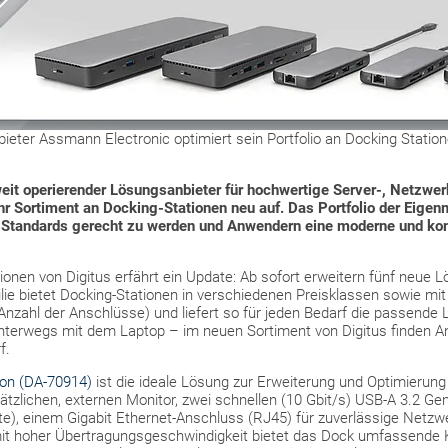
ter Assmann Electronic optimiert sein Portfolio an Docking Stationen
it operierender Lösungsanbieter für hochwertige Server-, Netzwer
ihr Sortiment an Docking-Stationen neu auf. Das Portfolio der Eigen
n Standards gerecht zu werden und Anwendern eine moderne und k
onen von Digitus erfährt ein Update: Ab sofort erweitern fünf neue 
ilie bietet Docking-Stationen in verschiedenen Preisklassen sowie mi
 Anzahl der Anschlüsse) und liefert so für jeden Bedarf die passende 
 unterwegs mit dem Laptop – im neuen Sortiment von Digitus finden A
f.
ion (DA-70914)
ist die ideale Lösung zur Erweiterung und Optimierung 
tzlichen, externen Monitor, zwei schnellen (10 Gbit/s) USB-A 3.2 Ge
äte), einem Gigabit Ethernet-Anschluss (RJ45) für zuverlässige Netz
it hoher Übertragungsgeschwindigkeit bietet das Dock umfassende K