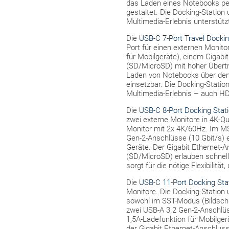
das Laden eines Notebooks per
gestaltet. Die Docking-Station
Multimedia-Erlebnis unterstüt
Die
USB-C 7-Port Travel Docki
Port für einen externen Monito
für Mobilgeräte), einem Gigab
(SD/MicroSD) mit hoher Übertr
Laden von Notebooks über den 
einsetzbar. Die Docking-Statio
Multimedia-Erlebnis – auch H
Die
USB-C 8-Port Docking Stat
zwei externe Monitore in 4K-Qu
Monitor mit 2x 4K/60Hz. Im MS
Gen-2-Anschlüsse (10 Gbit/s) 
Geräte. Der Gigabit Ethernet-A
(SD/MicroSD) erlauben schnell
sorgt für die nötige Flexibilit
Die
USB-C 11-Port Docking Sta
Monitore. Die Docking-Station 
sowohl im SST-Modus (Bildschi
zwei USB-A 3.2 Gen-2-Anschlüss
1,5A-Ladefunktion für Mobilger
der Gigabit Ethernet-Anschlus