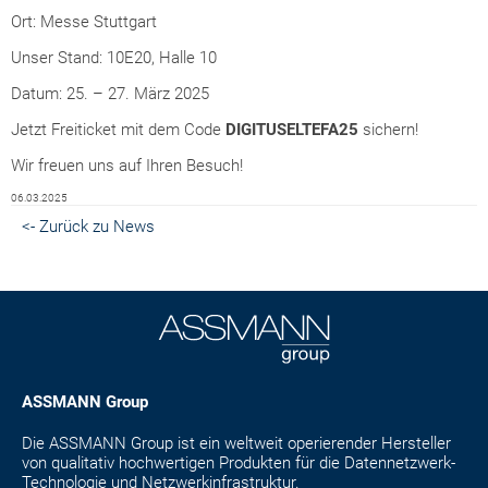
Ort: Messe Stuttgart
Unser Stand: 10E20, Halle 10
Datum: 25. – 27. März 2025
Jetzt Freiticket mit dem Code
DIGITUSELTEFA25
sichern!
Wir freuen uns auf Ihren Besuch!
06.03.2025
<- Zurück zu News
ASSMANN Group
Die ASSMANN Group ist ein weltweit operierender Hersteller
von qualitativ hochwertigen Produkten für die Datennetzwerk-
Technologie und Netzwerkinfrastruktur.