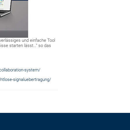
uverlässiges und einfache Tool
isse starten lässt…“ so das
collaboration-system/
tlose-signaluebertragung/