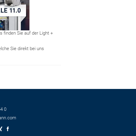
 finden Sie auf der Light +
che Sie direkt bei uns
4 0
ann.com