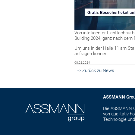
Von intelligenter Lichttechnik
Building 2024, ganz nach dem M
Um uns in der Halle 11 am Stan
anfragen können.
08.02.2024
<- Zurück zu News
ASSMANN Gro
Die ASSMANN Gro
von qualitativ 
Technologie und