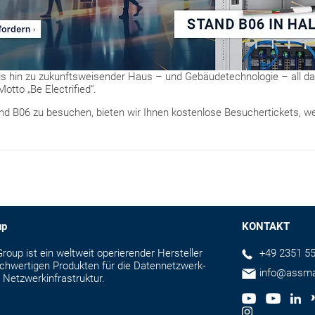
 bis hin zu zukunftsweisender Haus – und Gebäudetechnologie – all das
otto „Be Electrified“.
d B06 zu besuchen, bieten wir Ihnen kostenlose Besuchertickets, wel
up
KONTAKT
up ist ein weltweit operierender Hersteller
+49 2351 55
hochwertigen Produkten für die Datennetzwerk-
info@assm
 Netzwerkinfrastruktur.